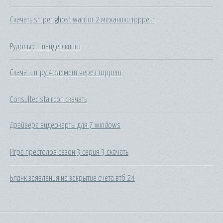
Скачать sniper ghost warrior 2 механики торрент
Рудольф шнайдер книги
Скачать игру 4 элемент через торрент
Consultec staircon скачать
Драйвера видеокарты для 7 windows
Игра престолов сезон 3 серия 3 скачать
Бланк заявления на закрытие счета втб 24