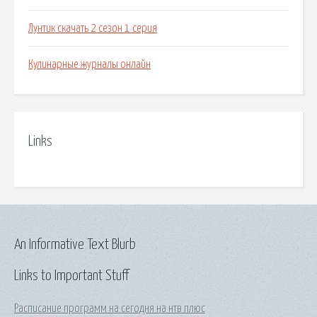
Лунтик скачать 2 сезон 1 серия
Кулинарные журналы онлайн
Links
An Informative Text Blurb
Links to Important Stuff
Расписание программ на сегодня на нтв плюс