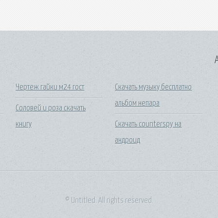
A
Чертеж гайки м24 гост
Скачать музыку бесплатно
альбом непара
Соловей и роза скачать
книгу
Скачать counterspy на
андроид
© Untitled. All rights reserved.