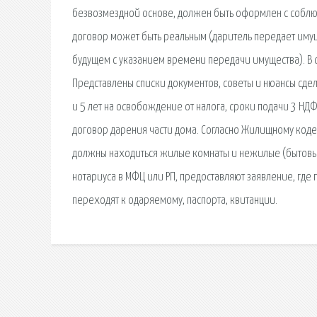
безвозмездной основе, должен быть оформлен с соблю
договор может быть реальным (даритель передает имущ
будущем с указанием времени передачи имущества). В 
Представлены списки документов, советы и нюансы сдел
и 5 лет на освобождение от налога, сроки подачи 3 НДФЛ
договор дарения части дома. Согласно Жилищному коде
должны находиться жилые комнаты и нежилые (бытов
нотариуса в МФЦ или РП, предоставляют заявление, где
переходят к одаряемому, паспорта, квитанции.