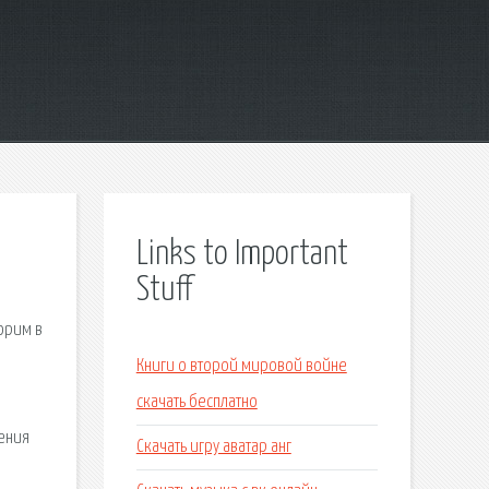
Links to Important
Stuff
орим в
Книги о второй мировой войне
скачать бесплатно
ения
Скачать игру аватар анг