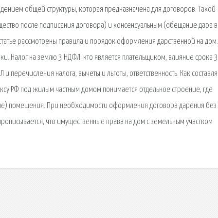
дением общей структуры, которая предназначена для договоров. Такой
ество после подписания договора) и консенсуальным (обещание дара в
статье рассмотрены правила и порядок оформления дарственной на дом.
ки. Налог на землю 3 НДФЛ: кто является плательщиком, влияние срока 3
 и перечисления налога, вычеты и льготы, ответственность. Как составля
ксу РФ под жилым частным домом понимается отдельное строение, где
ые) помещения. При необходимости оформления договора дарения без
 прописывается, что имущественные права на дом с земельным участком