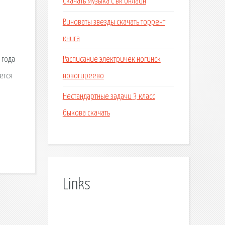
Скачать музыка с вк онлайн
Виноваты звезды скачать торрент
книга
Расписание электричек ногинск
 года
новогиреево
ется
Нестандартные задачи 3 класс
быкова скачать
Links