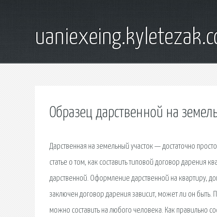
uaniexeing.kyletezak.
Образец дарственной на земел
Дарственная на земельный участок — достаточно прост
статье о том, как составить типовой договор дарения 
дарственной. Оформление дарственной на квартиру, дом
заключен договор дарения зависит, может ли он быть
можно составить на любого человека. Как правильно со