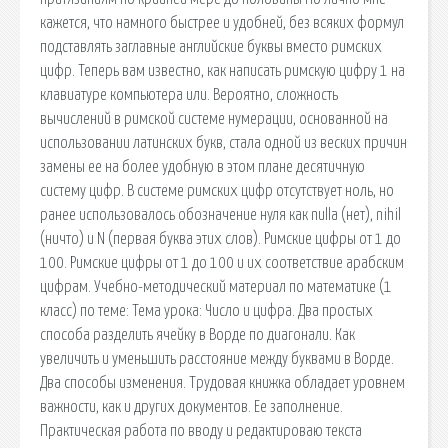
кажется, что намного быстрее и удобней, без всяких формул
подставлять заглавные английские буквы вместо римских
цифр. Теперь вам известно, как написать римскую цифру 1 на
клавиатуре компьютера или. Вероятно, сложность
вычислений в римской системе нумерации, основанной на
использовании латинских букв, стала одной из веских причин
замены ее на более удобную в этом плане десятичную
систему цифр. В системе римских цифр отсутствует ноль, но
ранее использовалось обозначение нуля как nulla (нет), nihil
(ничто) и N (первая буква этих слов). Римские цифры от 1 до
100. Римские цифры от 1 до 100 и их соответствие арабским
цифрам. Учебно-методический материал по математике (1
класс) по теме: Тема урока: Число и цифра. Два простых
способа разделить ячейку в Ворде по диагонали. Как
увеличить и уменьшить расстояние между буквами в Ворде.
Два способы изменения. Трудовая книжка обладает уровнем
важности, как и других документов. Ее заполнение.
Практическая работа по вводу и редактироваю текста