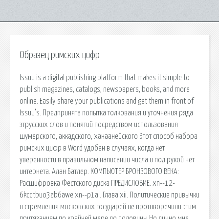
Образец римских цифр
Issuu is a digital publishing platform that makes it simple to
publish magazines, catalogs, newspapers, books, and more
online. Easily share your publications and get them in front of
Issuu’s. Предпринята попытка толкования и уточнения ряда
этрусских слов и понятий посредством использования
шумерского, аккадского, ханаанейского Этот способ набора
римских цифр в Word удобен в случаях, когда нет
уверенности в правильном написании числа и под рукой нет
интернета. Алан Батлер. КОМПЬЮТЕР БРОНЗОВОГО ВЕКА:
Расшифровка Фестского диска ПРЕДИСЛОВИЕ. xn--12-
6kcdtbuo3ab6awe.xn--p1ai. Глава xii. Политические привычки
и стремления московских государей не противоречили этим
притязаниям по крайней мере до половины Но лично мне