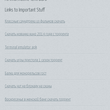
Links to Important Stuff
Классные саундтреки из фильмов скачать
Скачать новинки кино 2014 года с торрента
Terminal emulator apk
Скачать игры престола 1 сезон торрент
Балки для монорельсов гост
Скачать чит на блокаду на скины
Воскресенье в женской бане скачать торрент