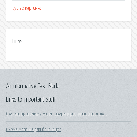
Бустер картинка
Links
An Informative Text Blurb
Links to Important Stuff
Скачать программу учета товара в розничной торговле
Схема метрика для близнецов