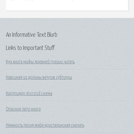
An Informative Text Blurb
Links to Important Stuff
Кун книга мифы древней греции читать
Навсикая из долины ветров субтитры
Картридер microsd схема
Опасное лето книга
Нежность песня майя кристалинская скачать