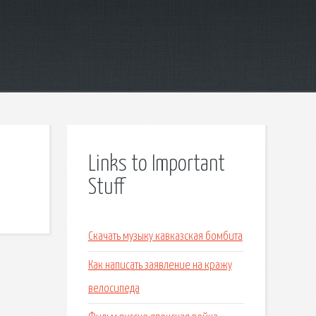
Links to Important
Stuff
Скачать музыку кавказская бомбита
Как написать заявление на кражу
велосипеда