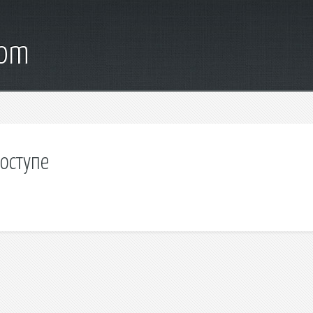
com
доступе