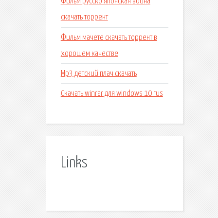
Фильм русско японская война
скачать торрент
Фильм мачете скачать торрент в
хорошем качестве
Mp3 детский плач скачать
Скачать winrar для windows 10 rus
Links