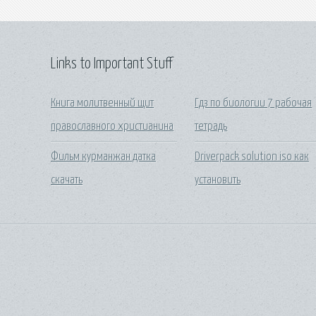
Links to Important Stuff
Книга молитвенный щит
Гдз по биологии 7 рабочая
православного христианина
тетрадь
Фильм курманжан датка
Driverpack solution iso как
скачать
установить