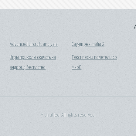
A
Advanced aircraft analysis
Саундтрек mafia 2
Игры приколы скачать на
Текст песни полетели со
андроид бесплатно
мной
© Untitled. All rights reserved.