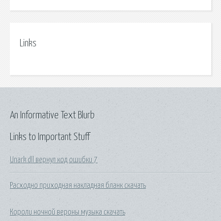
Links
An Informative Text Blurb
Links to Important Stuff
Unark dll вернул код ошибки 7
Расходно приходная накладная бланк скачать
Короли ночной вероны музыка скачать