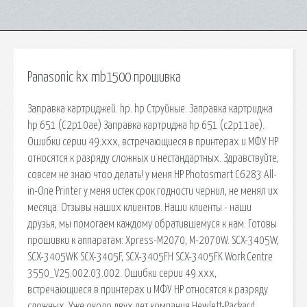
Panasonic kx mb1500 прошивка
Заправка картриджей. hp. hp Струйные. Заправка картриджа
hp 651 (С2p10ae) Заправка картриджа hp 651 (c2p11ae).
Ошибки серии 49.xxx, встречающиеся в принтерах и МФУ HP
относятся к разряду сложных и нестандартных. Здравствуйте,
совсем не знаю чтоо делать! у меня HP Photosmart C6283 All-
in-One Printer у меня истек срок годности чернил, не менял их
месяца. Отзывы наших клиентов. Наши клиенты - наши
друзья, мы помогаем каждому обратившемуся к нам. Готовы
прошивки к аппаратам: Xpress-M2070, M-2070W. SCX-3405W,
SCX-3405WK SCX-3405F, SCX-3405FH SCX-3405FK Work Centre
3550_V25.002.03.002. Ошибки серии 49.xxx,
встречающиеся в принтерах и МФУ HP относятся к разряду
сложных. Уже около двух лет компания Hewlett-Packard