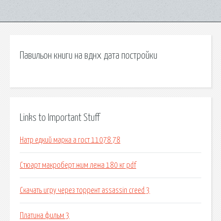
Павильон книги на вднх дата постройки
Links to Important Stuff
Натр едкий марка а гост 11078 78
Стюарт макроберт жим лежа 180 кг pdf
Скачать игру через торрент assassin creed 3
Платина фильм 3