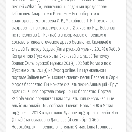
песней «What If», написанной шведскими продюсерами
Габриэлем Аларесом и Йоакимом Бьорнбергом в
соавторстве. Золотарева И. В., Михайлова Т. И. Поурочные
разработки по литературе xix в. в 2-х частях Изд. Вебинар
по генеалогии 1 - Как найти информацию о предках и
составить генеалогическое древо бесплатно. Скачивай и
слушай Ternovoy Зодиак (Хиты русской музыки 2019) и Хабиб
Когда я пою (Русские хиты. Скачивай и слушай Ternovoy
Зодиак (Хиты русской музыки 2019) и Хабиб Когда я пою
(Русские хиты 2019) на Zvooq.online. На музыкальном
портале Зайцев.нет Вы можете скачать песни Пелагеи и Дарьи
Мороз бесплатно. Вы можете скачать песню АнимациЯ - Врут
враги с нашего портала совершенно бесплатно. Портал
Radiola.Audio предлагает вам слушать новые музыкальные
альбомы онлайн. Мы собрали. Скачать Новые РОК и Метал
mp3 песни 2018 в один клик: Лучшие mp3 треки онлайн. Я́на
(Я́нка) Станисла́вовна Дя́гилева (4 сентября 1966,
Новосибирск — предположительно 9 мая. Дина Гарипова;