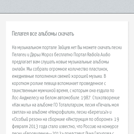
Пелагея все альбомы скачать
На музыкальном портале Зайцев.нет Вы можете скачать песни
Пелагеи и Дарьи Мороз бесплатно Портал Radiola.Audio
предлагает вам слушать новые музыкальные альбомы
онлайн. Мы собрали огромное количество пластинок,
ежедневные пополнения свежей хорошей музыки. В
коротком ролике певица вспоминает проведенное с
таинственным мужчиной время, с которым она ездила по
Лос-Анджелесу на белом автомобиле. 1987: Стихотворение
«Как жить» на альбоме ГО Тоталитаризм, песня «Печаль моя
светла» на альбоме «Некрофилия», песни «Берегись!» и
«Особый резон» на сборнике «Инструкция по обороне». 19
февраля 2013 года стало известно, что Россию на конкурсе
песни «Евровидение—2013» представит Дина Гарипова с