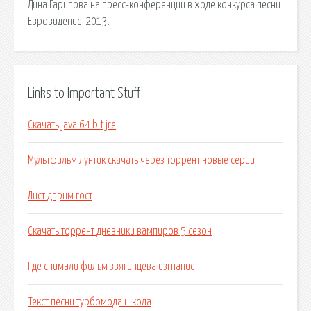
Дина Гарипова на пресс-конференции в ходе конкурса песни
Евровидение-2013.
Links to Important Stuff
Скачать java 64 bit jre
Мультфильм лунтик скачать через торрент новые серии
Лист дпрнм гост
Скачать торрент дневники вампиров 5 сезон
Где снимали фильм звягинцева изгнание
Текст песни турбомода школа