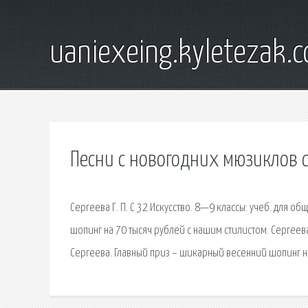
uaniexeing.kyletezak.
Песни с новогодних мюзиклов с
Сергеева Г. П. С 32 Искусство. 8—9 классы: учеб. для о
шопинг на 70 тысяч рублей с нашим стилистом. Сергеева 
Сергеева. Главный приз – шикарный весенний шопинг на