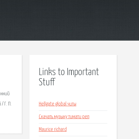
Links to Important
Stuff
енний
 Г. П.
Hellgate global читы
Скачать музыку тимати реп
Maurice richard