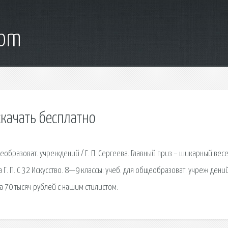
com
качать бесплатно
бщеобразоват. учреж­дений / Г. П. Сергеева. Главный приз – шикарный вес
Г. П. С 32 Искусство. 8—9 классы: учеб. для общеобразоват. учреж дений /
 70 тысяч рублей с нашим стилистом.