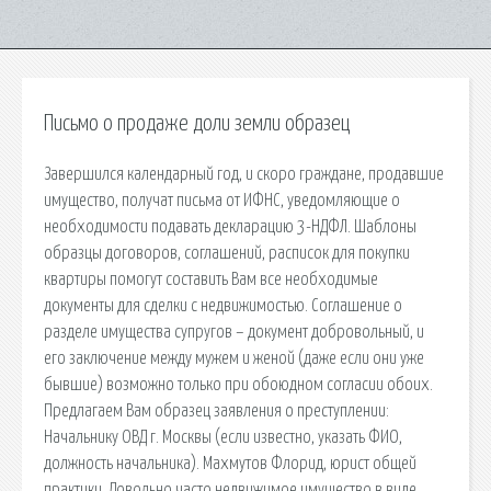
Письмо о продаже доли земли образец
Завершился календарный год, и скоро граждане, продавшие
имущество, получат письма от ИФНС, уведомляющие о
необходимости подавать декларацию 3-НДФЛ. Шаблоны
образцы договоров, соглашений, расписок для покупки
квартиры помогут составить Вам все необходимые
документы для сделки с недвижимостью. Соглашение о
разделе имущества супругов – документ добровольный, и
его заключение между мужем и женой (даже если они уже
бывшие) возможно только при обоюдном согласии обоих.
Предлагаем Вам образец заявления о преступлении:
Начальнику ОВД г. Москвы (если известно, указать ФИО,
должность начальника). Махмутов Флорид, юрист общей
практики. Довольно часто недвижимое имущество в виде