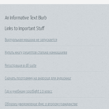
An Informative Text Blurb
Links to Important Stuff
Виртуальная машина не запускается
Купить книгу рецептов сталика ханкишиева
Регистрация в dll suite
Скачать программу на андроид для аудиокниг
Гдз к учебнику spotlight 10 класс
Образец уведомление фмс о втором гражданстве