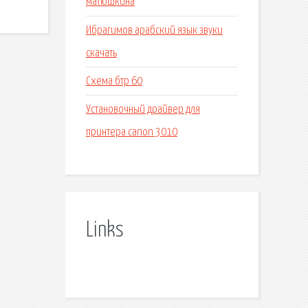
матюшкина
Ибрагимов арабский язык звуки
скачать
Схема бтр 60
Установочный драйвер для
принтера canon 3010
Links