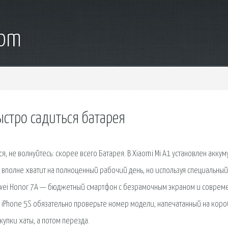
com
стро садиться батарея
 не волнуйтесь: скорее всего Батарея. В Xiaomi Mi A1 установлен аккум
о вполне хватит на полноценный рабочий день, но используя специальный
awei Honor 7A — бюджетный смартфон с безрамочным экраном и совре
й iPhone 5S обязательно проверьте номер модели, напечатанный на коро
упки хаты, а потом перезда.