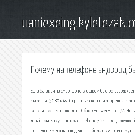
uaniexeing.kyletezak.
Почему на телефоне андроид бы
Если батарея на смартфоне слишком быстро разряжается,
емкостью 3080 мАч. С практической точки зрения, этог
режим экономии энергии. Обзор Huawei Honor 7A. Hu
дизайном. Как узнать модель iPhone 5S? Перед покупко
Последние месяцы и недели все было отдано на тему пок