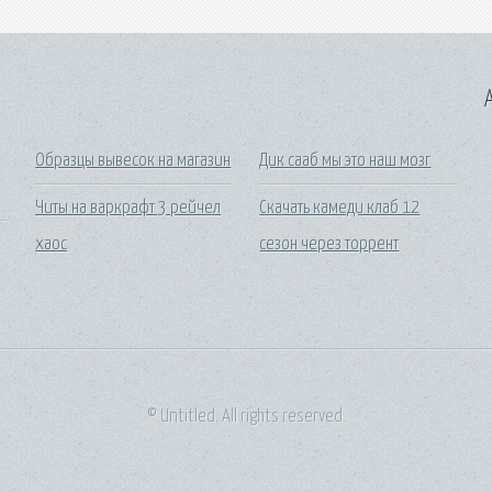
A
Образцы вывесок на магазин
Дик сааб мы это наш мозг
Читы на варкрафт 3 рейчел
Скачать камеди клаб 12
хаос
сезон через торрент
© Untitled. All rights reserved.