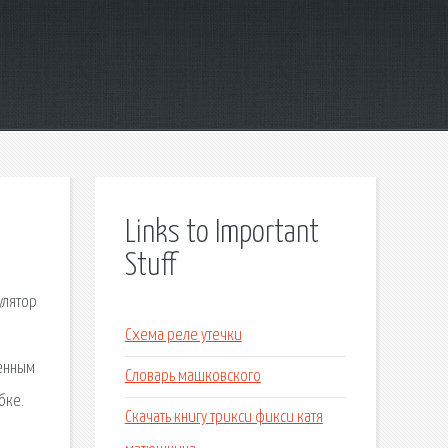
Links to Important
Stuff
улятор
Схема реле утечки
менным
Словарь машковского
бке.
Скачать книгу трикси фикси катя