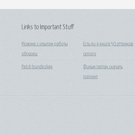
Links to Important Stuff
Резюме с опытом работы
Есть ли 4 книга 50 оттенков
образец
серого
Patch bundesliga
Фильм тартак скачать
торрент