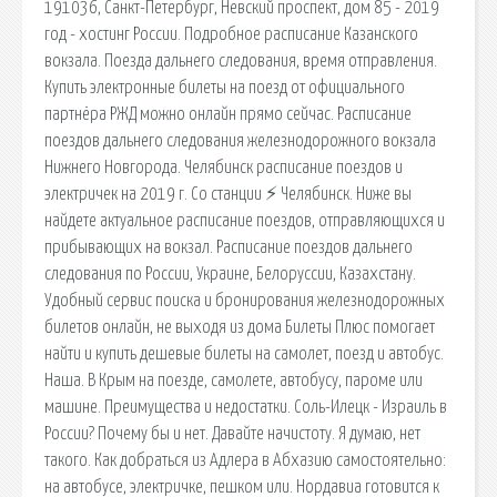
191036, Санкт-Петербург, Невский проспект, дом 85 - 2019
год - хостинг России. Подробное расписание Казанского
вокзала. Поезда дальнего следования, время отправления.
Купить электронные билеты на поезд от официального
партнёра РЖД можно онлайн прямо сейчас. Расписание
поездов дальнего следования железнодорожного вокзала
Нижнего Новгорода. Челябинск расписание поездов и
электричек на 2019 г. Со станции ⚡ Челябинск. Ниже вы
найдете актуальное расписание поездов, отправляющихся и
прибывающих на вокзал. Расписание поездов дальнего
следования по России, Украине, Белоруссии, Казахстану.
Удобный сервис поиска и бронирования железнодорожных
билетов онлайн, не выходя из дома Билеты Плюс помогает
найти и купить дешевые билеты на самолет, поезд и автобус.
Наша. В Крым на поезде, самолете, автобусу, пароме или
машине. Преимущества и недостатки. Соль-Илецк - Израиль в
России? Почему бы и нет. Давайте начистоту. Я думаю, нет
такого. Как добраться из Адлера в Абхазию самостоятельно:
на автобусе, электричке, пешком или. Нордавиа готовится к