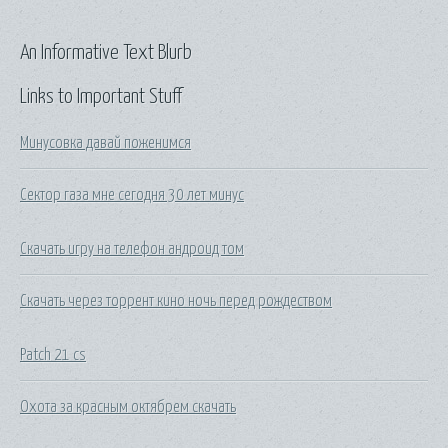
An Informative Text Blurb
Links to Important Stuff
Минусовка давай поженимся
Сектор газа мне сегодня 30 лет минус
Скачать игру на телефон андроид том
Скачать через торрент кино ночь перед рождеством
Patch 21 cs
Охота за красным октябрем скачать