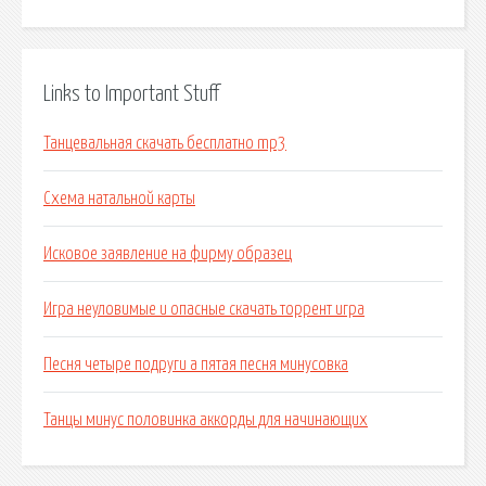
Links to Important Stuff
Танцевальная скачать бесплатно mp3
Схема натальной карты
Исковое заявление на фирму образец
Игра неуловимые и опасные скачать торрент игра
Песня четыре подруги а пятая песня минусовка
Танцы минус половинка аккорды для начинающих