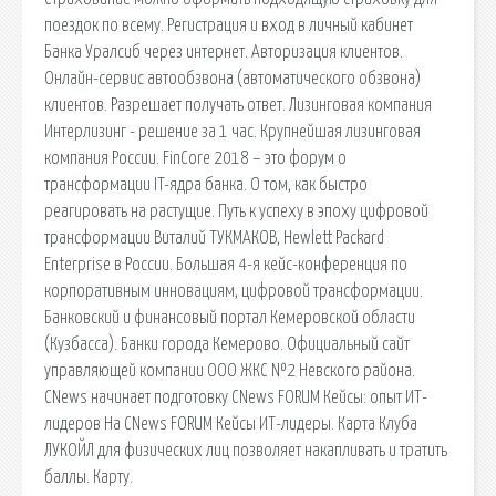
поездок по всему. Регистрация и вход в личный кабинет
Банка Уралсиб через интернет. Авторизация клиентов.
Онлайн-сервис автообзвона (автоматического обзвона)
клиентов. Разрешает получать ответ. Лизинговая компания
Интерлизинг - решение за 1 час. Крупнейшая лизинговая
компания России. FinCore 2018 – это форум о
трансформации IT-ядра банка. О том, как быстро
реагировать на растущие. Путь к успеху в эпоху цифровой
трансформации Виталий ТУКМАКОВ, Hewlett Packard
Enterprise в России. Большая 4-я кейс-конференция по
корпоративным инновациям, цифровой трансформации.
Банковский и финансовый портал Кемеровской области
(Кузбасса). Банки города Кемерово. Официальный сайт
управляющей компании ООО ЖКС №2 Невского района.
CNews начинает подготовку CNews FORUM Кейсы: опыт ИТ-
лидеров На CNews FORUM Кейсы ИТ-лидеры. Карта Клуба
ЛУКОЙЛ для физических лиц позволяет накапливать и тратить
баллы. Карту.