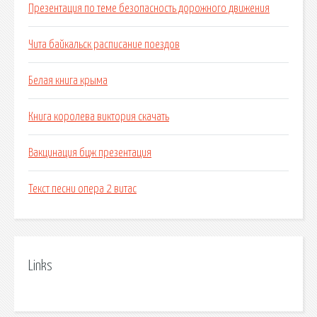
Презентация по теме безопасность дорожного движения
Чита байкальск расписание поездов
Белая книга крыма
Книга королева виктория скачать
Вакцинация бцж презентация
Текст песни опера 2 витас
Links