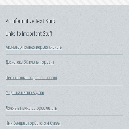
An Informative Text Blurb
Links to Important Stuff
Акинатор полная версия скачать
Дискотека 80 клипы торрент
Песни новый год текст и песня
Моды на магию skyrim
Ложные маяки истории читать
Имя бандита горбатого 4 буквы