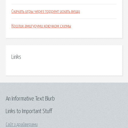
Скачать игры через торрент искать вещи
Кролик амигуруми крючком схемы
Links
An Informative Text Blurb
Links to Important Stuff
Сайт з драйверами