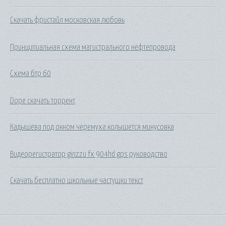
Скачать фристайл московская любовь
Принципиальная схема магистрального нефтепровода
Схема бтр 60
Dope скачать торрент
Кадышева под окном черемуха колышется минусовка
Видеорегистратор ginzzu fx 904hd gps руководство
Скачать бесплатно школьные частушки текст