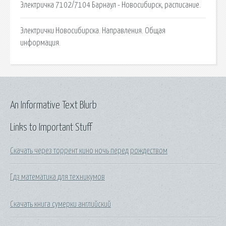
Электричка 7102/7104 Барнаул - Новосибирск, расписание.
Электрички Новосибирска. Направления. Общая
информация.
An Informative Text Blurb
Links to Important Stuff
Скачать через торрент кино ночь перед рождеством
Гдз математика для техникумов
Скачать книга сумерки английский