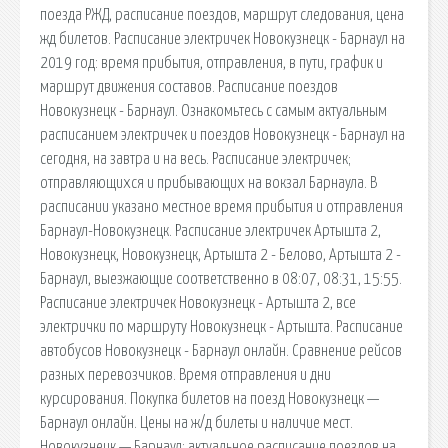
поезда РЖД, расписание поездов, маршрут следования, цена
жд билетов. Расписание электричек Новокузнецк - Барнаул на
2019 год: время прибытия, отправления, в пути, график и
маршрут движения составов. Расписание поездов
Новокузнецк - Барнаул. Ознакомьтесь с самым актуальным
расписанием электричек и поездов Новокузнецк - Барнаул на
сегодня, на завтра и на весь. Расписание электричек;
отправляющихся и прибывающих на вокзал Барнаула. В
расписании указано местное время прибытия и отправления
Барнаул-Новокузнецк. Расписание электричек Артышта 2,
Новокузнецк, Новокузнецк, Артышта 2 - Белово, Артышта 2 -
Барнаул, выезжающие соответственно в 08:07, 08:31, 15:55.
Расписание электричек Новокузнецк - Артышта 2, все
электрички по маршруту Новокузнецк - Артышта. Расписание
автобусов Новокузнецк - Барнаул онлайн. Сравнение рейсов
разных перевозчиков. Время отправления и дни
курсирования. Покупка билетов на поезд Новокузнецк —
Барнаул онлайн. Цены на ж/д билеты и наличие мест.
Новокузнецк — Барнаул: актуальное расписание поездов на