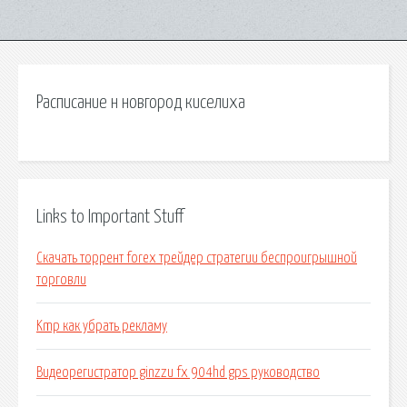
Расписание н новгород киселиха
Links to Important Stuff
Скачать торрент forex трейдер стратегии беспроигрышной
торговли
Kmp как убрать рекламу
Видеорегистратор ginzzu fx 904hd gps руководство