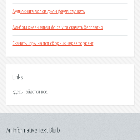
Аудиокнига волхв джон фаулз слушать
Альбом океан ельзи dolce vita скачать бесплатно
Скачать игры на псп сборник через торрент
Links
Здесь найдется все.
An Informative Text Blurb