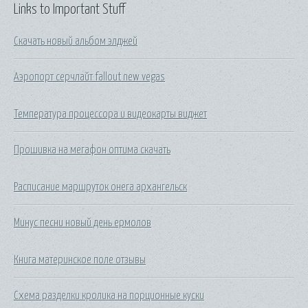
Links to Important Stuff
Скачать новый альбом элджей
Аэропорт серчлайт fallout new vegas
Температура процессора и видеокарты виджет
Прошивка на мегафон оптима скачать
Расписание маршруток онега архангельск
Минус песни новый день ермолов
Книга материнское поле отзывы
Схема разделки кролика на порционные куски