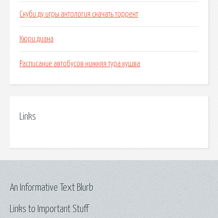
Скуби ду игры антология скачать торрент
Кюри диана
Расписание автобусов нижняя тура кушва
Links
An Informative Text Blurb
Links to Important Stuff