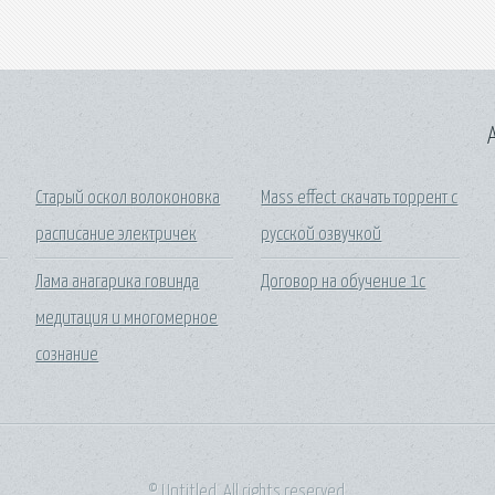
A
Старый оскол волоконовка
Mass effect скачать торрент с
расписание электричек
русской озвучкой
Лама анагарика говинда
Договор на обучение 1с
медитация и многомерное
сознание
© Untitled. All rights reserved.