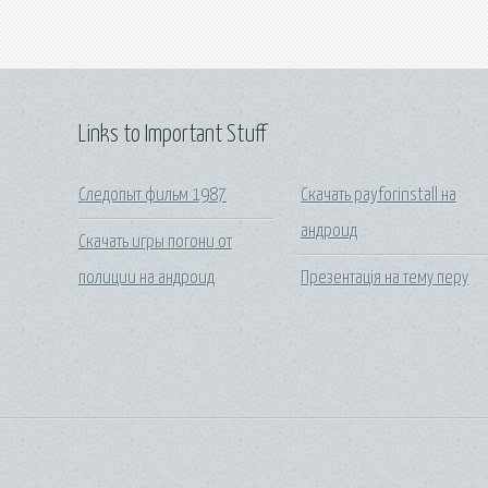
Links to Important Stuff
Следопыт фильм 1987
Скачать payforinstall на
андроид
Скачать игры погони от
полиции на андроид
Презентація на тему перу