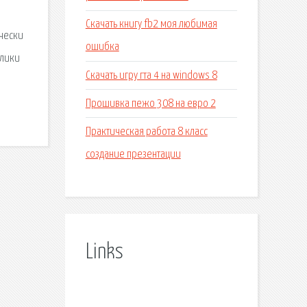
Скачать книгу fb2 моя любимая
ически
ошибка
блики
Скачать игру гта 4 на windows 8
Прошивка пежо 308 на евро 2
Практическая работа 8 класс
создание презентации
Links