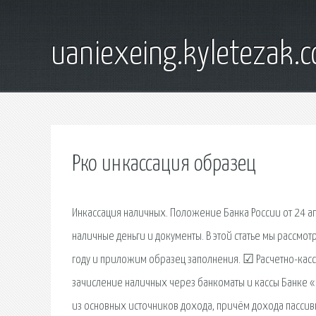
uaniexeing.kyletezak.
Рко инкассация образец
Инкассация наличных. Положение Банка России от 24 ап
наличные деньги и документы. В этой статье мы рассмо
году и приложим образец заполнения. ☑ Расчетно-кас
зачисление наличных через банкоматы и кассы Банке 
из основных источников дохода, причём дохода пассивн