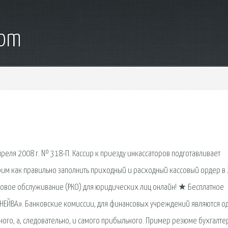
com
реля 2008 г. № 318-П. Кассир к приезду инкассаторов подготавливает
трим как правильно заполнить приходный и расходный кассовый ордер в
совое обслуживание (РКО) для юридических лиц онлайн! ★ Бесплатное
«НЕЙВА». Банковские комиссии, для финансовых учреждений являются о
ого, а, следовательно, и самого прибыльного. Пример резюме бухгалте