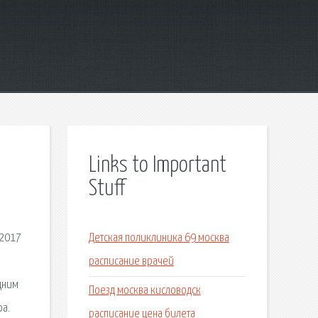
Links to Important
Stuff
 2017
Детская поликлиника 69 москва
расписание врачей
дним
Поезд москва кисловодск
ра.
расписание цена билета