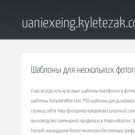
uaniexeing.kyletezak.
Шаблоны для нескольких фотог
У нас всегда есть красивые шаблоны портфолио в фотмат
шаблоны TemplateMonster, PSD шаблоны для дизайнеров
страниц сайта. Наш фотоцентр предлагает широкий спек
производство сувенирной продукции в Новосибирске. Ш
Freepik, нашедшему более миллиона бесплатных графич