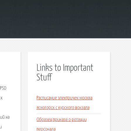
Links to Important
Stuff
 PSD
их
Расписание электричек москва
ясногорск с курского вокзала
ий на
Образец приказа о ротации
и
персонала