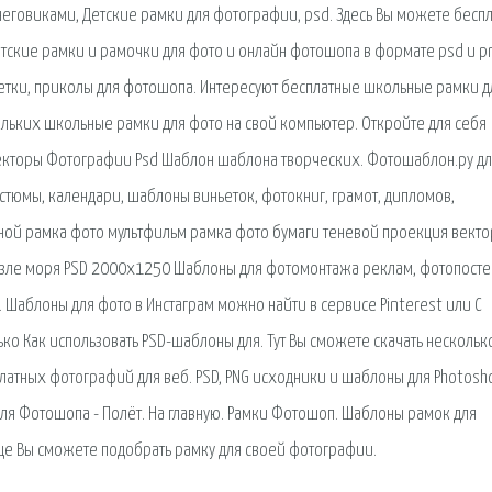
говиками, Детские рамки для фотографии, psd. Здесь Вы можете бесп
етские рамки и рамочки для фото и онлайн фотошопа в формате psd и p
кетки, приколы для фотошопа. Интересуют бесплатные школьные рамки д
льких школьные рамки для фото на свой компьютер. Откройте для себя
 Векторы Фотографии Psd Шаблон шаблона творческих. Фотошаблон.ру д
стюмы, календари, шаблоны виньеток, фотокниг, грамот, дипломов,
ной рамка фото мультфильм рамка фото бумаги теневой проекция векто
озле моря PSD 2000x1250 Шаблоны для фотомонтажа реклам, фотопосте
. Шаблоны для фото в Инстаграм можно найти в сервисе Pinterest или С
ько Как использовать PSD-шаблоны для. Тут Вы сможете скачать нескольк
латных фотографий для веб. PSD, PNG исходники и шаблоны для Photosh
 для Фотошопа - Полёт. На главную. Рамки Фотошоп. Шаблоны рамок для
це Вы сможете подобрать рамку для своей фотографии.