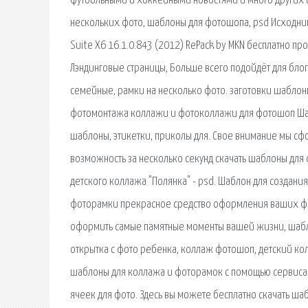
футбольными и хоккейными новостями и много других 
нескольких фото, шаблоны для фотошопа, psd Исходники,
Suite X6 16.1.0.843 (2012) RePack by MKN бесплатно пр
Лэндинговые страницы, Больше всего подойдёт для блога 
семейные, рамки на несколько фото. заготовки шабло
фотомонтажа коллажи и фотоколлажи для фотошоп Шаблон
шаблоны, этикетки, приколы для. Свое внимание мы сф
возможность за несколько секунд скачать шаблоны для
детского коллажа "Полянка" - psd. Шаблон для созда
фоторамки прекрасное средство оформления ваших фо
оформить самые памятные моменты вашей жизни, шабло
открытка с фото ребенка, коллаж фотошоп, детский колл
шаблоны для коллажа и фоторамок с помощью сервиса 
ячеек для фото. Здесь вы можете бесплатно скачать 