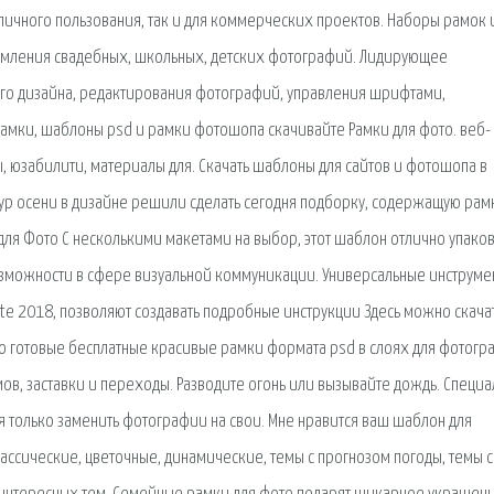
личного пользования, так и для коммерческих проектов. Наборы рамок 
рмления свадебных, школьных, детских фотографий. Лидирующее
го дизайна, редактирования фотографий, управления шрифтами,
амки, шаблоны psd и рамки фотошопа скачивайте Рамки для фото. веб-
пы, юзабилити, материалы для. Скачать шаблоны для сайтов и фотошопа в
ур осени в дизайне решили сделать сегодня подборку, содержащую рам
ля Фото С несколькими макетами на выбор, этот шаблон отлично упако
можности в сфере визуальной коммуникации. Универсальные инструме
ite 2018, позволяют создавать подробные инструкции Здесь можно скача
о готовые бесплатные красивые рамки формата psd в слоях для фотогр
ов, заставки и переходы. Разводите огонь или вызывайте дождь. Специа
ся только заменить фотографии на свои. Мне нравится ваш шаблон для
лассические, цветочные, динамические, темы с прогнозом погоды, темы с