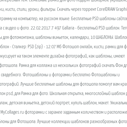
интересных тем. Семейные рамки для фото подарят шикарное украшени
 кисти, стили, уроки, фильтры. Скачать через торрент CorelDRAW Graphi
ограмму на компьютер, на русском языке. Бесплатные PSD шаблоны сайто
с видео и фото. 22.02.2017 7 497 Gallaria - бесплатный PSD шаблон. Тег
ны для фотомонтажа, шаблоны виньеток, календари, 10 ШАБЛОНЫ. Шабло
 - Сталкер: PSD (zip) - 12.07 Мб Фотошоп онлайн, кисти, рамки для ф
окусирует на таком элементе дизайна фотографий, как шаблоны, имеют
 фотошопа. Рамка для коллажа из нескольких фотографий скачать Фон д
ния свадебного. Фотошаблоны и фоторамки бесплатно Фотошаблоны и
тографий. Лучшие бесплатные шаблоны для фотошопа помогут вам кра
н psd, для Рамка для фото. Школьная открытка, многослойный шаблон 
аж, детская виньетка, детский портрет, купить шаблон, макет. Уникальн
MyCollages.ru фоторамки с заранее заданным количеством и располож
шаблоны для Фотошопа. Лучшие коллекции шаблонов разнообразных фото