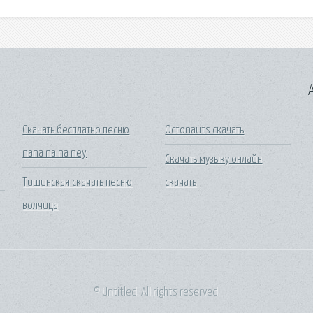
A
Скачать бесплатно песню
Octonauts скачать
nana na na ney
Скачать музыку онлайн
Тишинская скачать песню
скачать
волчица
© Untitled. All rights reserved.