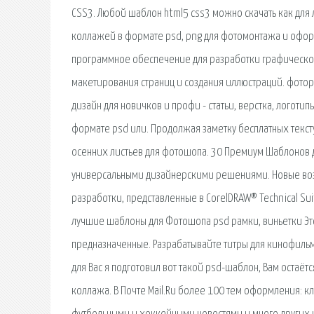
CSS3. Любой шаблон html5 css3 можно скачать как для 
коллажей в формате psd, png для фотомонтажа и офо
программное обеспечение для разработки графическо
макетирования страниц и создания иллюстраций. фотор
дизайн для новичков и профи - статьи, верстка, логоти
формате psd или. Продолжая заметку бесплатных текст
осенних листьев для фотошопа. 30 Премиум Шаблонов д
универсальными дизайнерскими решениями. Новые воз
разработки, представленные в CorelDRAW® Technical Su
лучшие шаблоны для Фотошопа psd рамки, виньетки Эт
предназначенные. Разрабатывайте титры для кинофильм
для Вас я подготовил вот такой psd-шаблон, Вам остаёт
коллажа. В Почте Mail.Ru более 100 тем оформления: к