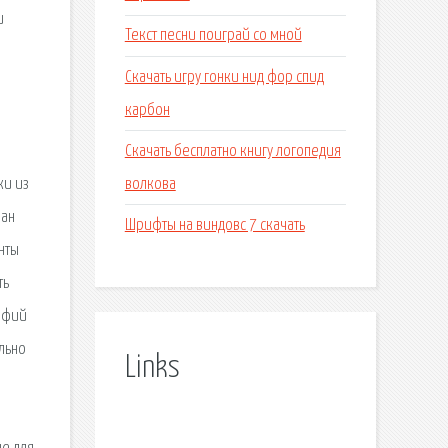
и
Текст песни поиграй со мной
Скачать игру гонки нид фор спид
карбон
Скачать бесплатно книгу логопедия
волкова
ки из
ван
Шрифты на виндовс 7 скачать
нты
ть
афий
льно
Links