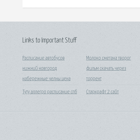
Links to Important Stuff
Расписание автобусов
Молоко сметана творог
нижний новгород
фильм скачать через
набережные челны цена
торрент
Туту аллегро расписание спб
Старкрафт 2 сайт