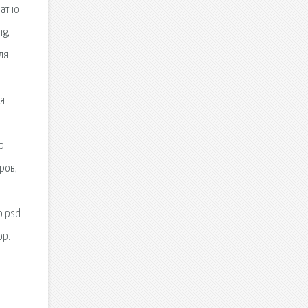
латно
ng,
ля
ля
р
ров,
о psd
op.