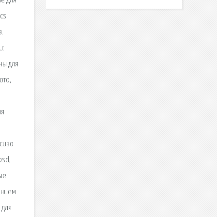
е для
cs
в.
и:
ны для
ото,
ля
сиво
psd,
ые
ением
 для