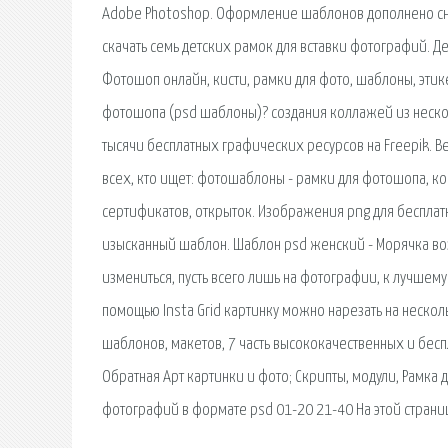
Adobe Photoshop. Оформление шаблонов дополнено сне
скачать семь детских рамок для вставки фотографий. Д
Фотошоп онлайн, кисти, рамки для фото, шаблоны, эти
фотошопа (psd шаблоны)? создания коллажей из неско
тысячи бесплатных графических ресурсов на Freepik.
всех, кто ищет: фотошаблоны - рамки для фотошопа, ко
сертификатов, открыток. Изображения png для бесплат
изысканный шаблон. Шаблон psd женский - Морячка в
измениться, пусть всего лишь на фотографии, к лучшему
помощью Insta Grid картинку можно нарезать на нескол
шаблонов, макетов, 7 часть высококачественных и бесп
Обратная Арт картинки и фото; Cкрипты, модули, Рамка
фотографий в формате psd 01-20 21-40 На этой страни