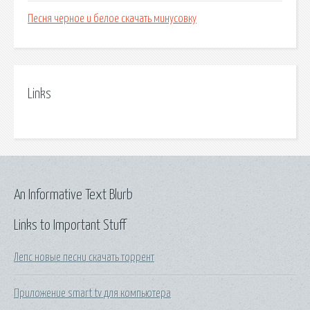
Песня черное и белое скачать минусовку
Links
An Informative Text Blurb
Links to Important Stuff
Лепс новые песни скачать торрент
Приложение smart tv для компьютера