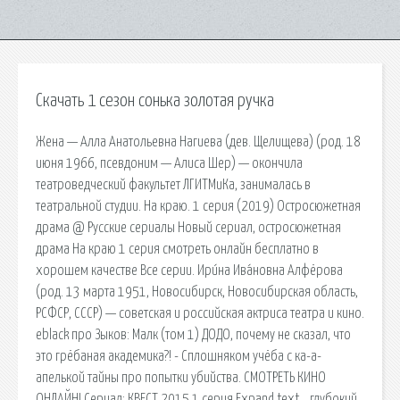
Скачать 1 сезон сонька золотая ручка
Жена — Алла Анатольевна Нагиева (дев. Щелищева) (род. 18
июня 1966, псевдоним — Алиса Шер) — окончила
театроведческий факультет ЛГИТМиКа, занималась в
театральной студии. На краю. 1 серия (2019) Остросюжетная
драма @ Русские сериалы Новый сериал, остросюжетная
драма На краю 1 серия смотреть онлайн бесплатно в
хорошем качестве Все серии. Ири́на Ива́новна Алфёрова
(род. 13 марта 1951, Новосибирск, Новосибирская область,
РСФСР, СССР) — советская и российская актриса театра и кино.
eblack про Зыков: Малк (том 1) ДОДО, почему не сказал, что
это грёбаная академика?! - Сплошняком учёба с ка-а-
апелькой тайны про попытки убийства. СМОТРЕТЬ КИНО
ОНЛАЙН! Сериал: КВЕСТ 2015 1 серия Expand text… глубокий.