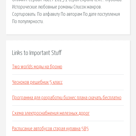
Исторические любовные романы Список жанров.
Сортировать: По алфавиту По авторам По дате поступления
По популярности.
Links to Important Stuff
Two worlds моды на броню
Чесноков решебник 5 класс
Программа для разработки бизнес плана скачать бесплатно
Схема электроснабжения железных дорог
Расписание автобусов старая купавна 585