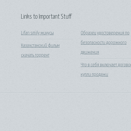
Links to Important Stuff
Lifan smily минусы
Образец удостоверения по
безопасности дорожного
Казахстанский фильм
движения
скачать торрент
Что в себя включает догово
купли продажи