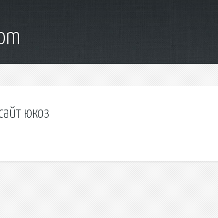
com
сайт юкоз