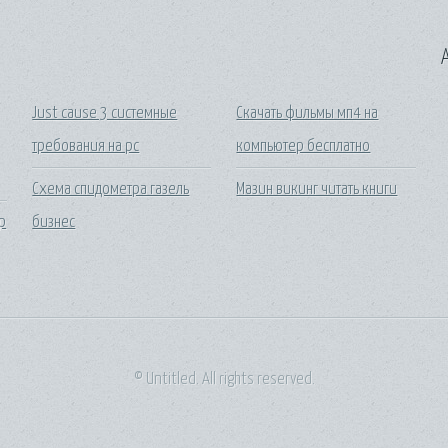
A
Just cause 3 системные
Скачать фильмы мп4 на
требования на pc
компьютер бесплатно
Схема спидометра газель
Мазин викинг читать книги
р
бизнес
© Untitled. All rights reserved.