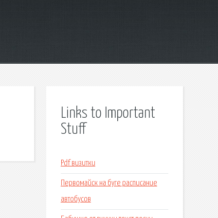
Links to Important
Stuff
Pdf визитки
Первомайск на буге расписание
автобусов