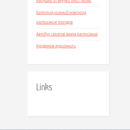
Бабушке от внучки текст песни
Белгород нижний новгород
расписание поездов
Автобус саратов анапа расписание
Курдюмов аудиокниги
Links