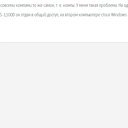
 совсеми компами то же самое, т. е. компы. У меня такая проблема: На о
S-1300D он отдан в общий доступ, на втором компьютере стоит Windows 