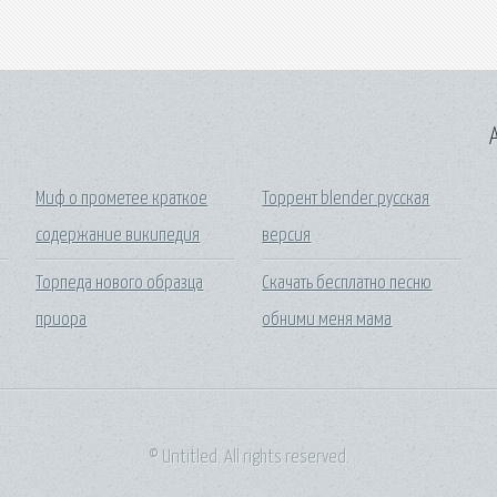
A
Миф о прометее краткое
Торрент blender русская
содержание википедия
версия
Торпеда нового образца
Скачать бесплатно песню
приора
обними меня мама
© Untitled. All rights reserved.