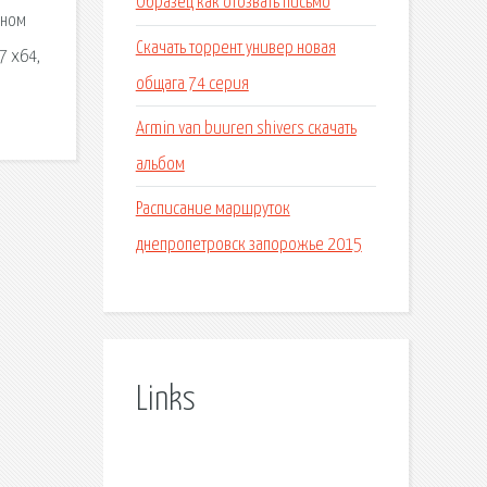
Образец как отозвать письмо
дном
Скачать торрент универ новая
7 x64,
общага 74 серия
Armin van buuren shivers скачать
альбом
Расписание маршруток
днепропетровск запорожье 2015
Links