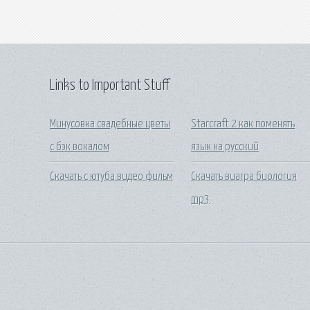
Links to Important Stuff
Минусовка свадебные цветы
Starcraft 2 как поменять
с бэк вокалом
язык на русский
Скачать с ютуба видео фильм
Скачать виагра биология
mp3