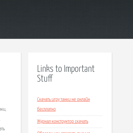
Links to Important
Stuff
Скачать игру танки не онлайн
вки,
бесплатно
.
Журнал конструктор скачать
ать