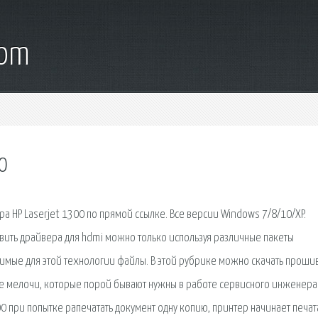
com
0
 HP Laserjet 1300 по прямой ссылке. Все версии Windows 7/8/10/XP.
новить драйвера для hdmi можно только используя различные пакеты
имые для этой технологии файлы. В этой рубрике можно скачать проши
ые мелочи, которые порой бывают нужны в работе сервисного инженера
00 при попытке рапечатать документ одну копию, принтер начинает печат