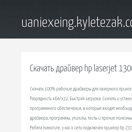
uaniexeing.kyletezak.
Скачать драйвер hp laserjet 130
Скачать 100% рабочие драйверы для лазерного принтера
Разрядность x64/x32. Быстрая загрузка. Скачать и уста
программного обеспечения, в которые входят необход
драйвера, программы, утилиты, тесты и прочие полезн
Ребята помогите, у нас к сети подключён принтер hp 23