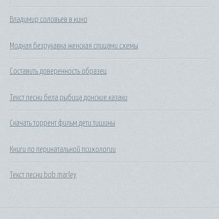
Владимир соловьев в кино
Модная безрукавка женская спицами схемы
Составить доверенность образец
Текст песни бела рыбица донские казаки
Скачать торрент фильм дети тишины
Книги по перинатальной психологии
Текст песни bob marley