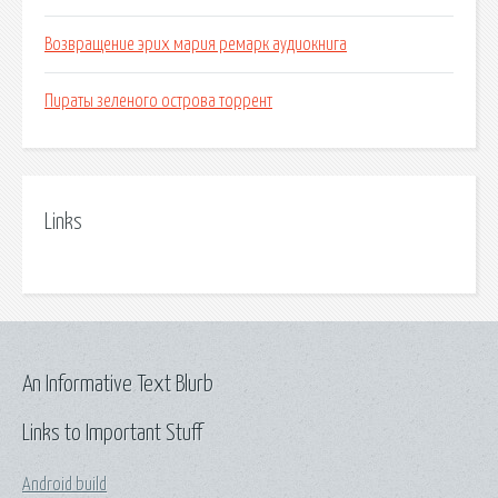
Возвращение эрих мария ремарк аудиокнига
Пираты зеленого острова торрент
Links
An Informative Text Blurb
Links to Important Stuff
Android build