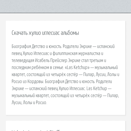
Скачать хулио иглесиас альбомы
Биография Детство и юность. Родители Энрике — испанский
певец Хулио Иглесиас и филиппинская журналистка и
телеведущая Исабель Прейслер.Энрике стал третьим и
последним ребёнком в семье. «Las Ketchup» — музыкальный
квартет, состоящий из четырёх сестёр — Пилар, Лусии, Лолы и
Росио из Кордовы. Биография Детство и юность. Родители
Энрике — испанский певец Хулио Иглесиас. Las Ketchup —
музыкальный квартет, состоящий из четырёх сестёр — Пилар,
Лусии, Лолы и Росио.