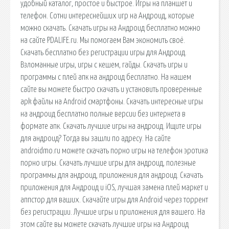
удобный каталог, простое и быстрое. Игры на планшет и
телефон. Сотни интереснейших игр на Андроид, которые
можно скачать. Скачать игры на Андроид бесплатно можно
на сайте PDALIFE.ru. Мы помогаем Вам экономить своё.
Скачать бесплатно без регистрации игры для Андроид.
Взломанные игры, игры с кешем, гайды. Скачать игры и
программы с плей апк на андроид бесплатно. На нашем
сайте вы можете быстро скачать и установить проверенные
apk файлы на Android смартфоны. Скачать интересные игры
на андроид бесплатно полные версии без интернета в
формате апк. Скачать лучшие игры на андроид. Ищите игры
для андроид? Тогда вы зашли по адресу. На сайте
androidmo.ru можете скачать порно игры на телефон эротика
порно игры. Скачать лучшие игры для андроид, полезные
программы для андроид, приложения для андроид. Скачать
приложения для Андроид и iOS, лучшая замена плей маркет и
аппстор для ваших. Скачайте игры для Android через торрент
без регистрации. Лучшие игры и приложения для вашего. На
этом сайте вы можете скачать лучшие игры на Андроид