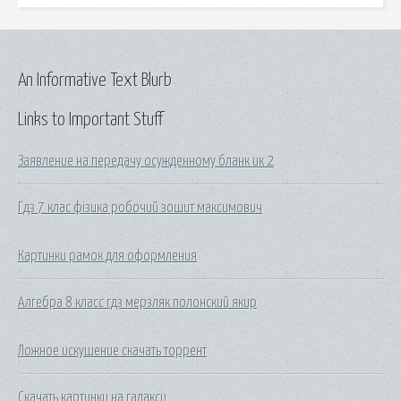
An Informative Text Blurb
Links to Important Stuff
Заявление на передачу осужденному бланк ик 2
Гдз 7 клас фізика робочий зошит максимович
Картинки рамок для оформления
Алгебра 8 класс гдз мерзляк полонский якир
Ложное искушение скачать торрент
Скачать картинки на галакси