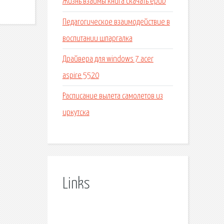
Жизнь взаймы книга скачать epub
Педагогическое взаимодействие в
воспитании шпаргалка
Драйвера для windows 7 acer
aspire 5520
Расписание вылета самолетов из
иркутска
Links