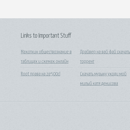
Links to Important Stuff
Махоткин обществознание в
Драйвер на вай фай скачат
таблицах и схемах онлайн
торрент
Root права на ze500cl
Скачать музыку уходи мой
милый катя денисова