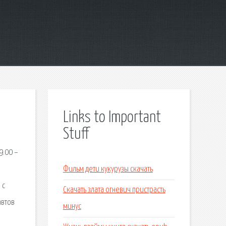
Links to Important
Stuff
9.00 –
Фильм дети кукурузы скачать
 с
Скачать злата огневич пристрасть
автов
минус