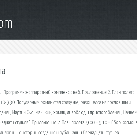
com
ла
. Программно-аппаратный комплекс с веб. Приложение 2. План полета. 
.10-9.30. Популярным роман стал сразу же, разошелся на пословицы и
паданец, Мартин Сью, манчкин, хомяк, лизоблюд и приспособленец. Начнем
надцати стульев". Приложение 2. План полета. 9.00 – 9.10 – Сбор космон
 дилогии - с истории создания и публикации Двенадцати стульев.