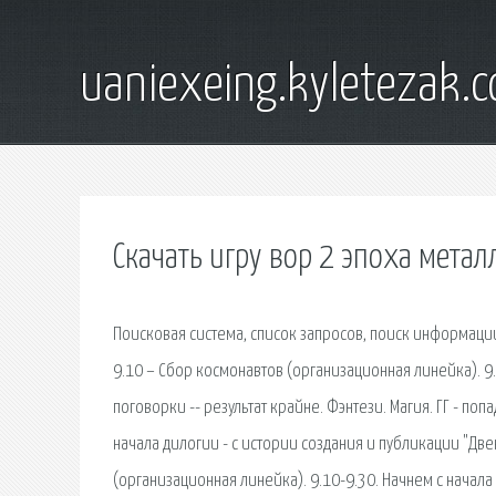
uaniexeing.kyletezak.
Скачать игру вор 2 эпоха метал
Поисковая сиcтема, список запросов, поиск информации
9.10 – Сбор космонавтов (организационная линейка). 9
поговорки -- результат крайне. Фэнтези. Магия. ГГ - по
начала дилогии - с истории создания и публикации "Две
(организационная линейка). 9.10-9.30. Начнем с начала