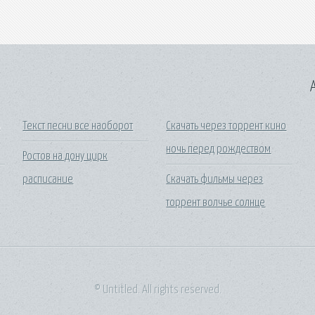
A
ь
Текст песни все наоборот
Скачать через торрент кино
ночь перед рождеством
Ростов на дону цирк
расписание
Скачать фильмы через
торрент волчье солнце
© Untitled. All rights reserved.