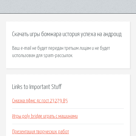
Скачать игры бомжара история успеха на андроид
Ваш e-mail не будет передан третьим лицам и не будет
использован для spam-рассылок.
Links to Important Stuff
Смазка пфмс 4с гост 23279 85
Игры poly bridge играть с машинами
Презентация творческих работ