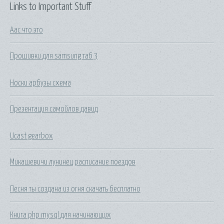
Links to Important Stuff
Аас что это
Прошивки для samsung таб 3
Носки арбузы схема
Презентация самойлов давид
Ucast gearbox
Микашевичи лунинец расписание поездов
Песня ты создана из огня скачать бесплатно
Книга php mysql для начинающих