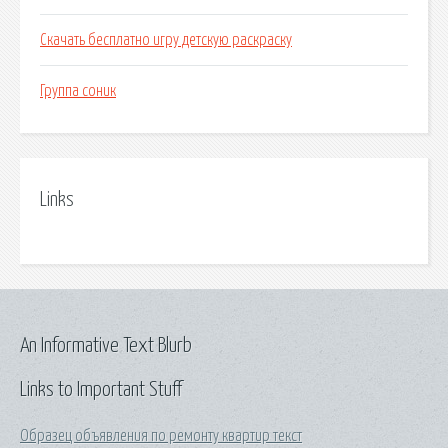
Скачать бесплатно игру детскую раскраску
Группа соник
Links
An Informative Text Blurb
Links to Important Stuff
Образец объявления по ремонту квартир текст