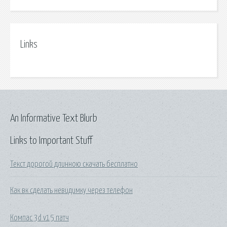
Links
An Informative Text Blurb
Links to Important Stuff
Текст дорогой длинною скачать бесплатно
Как вк сделать невидимку через телефон
Компас 3d v15 патч