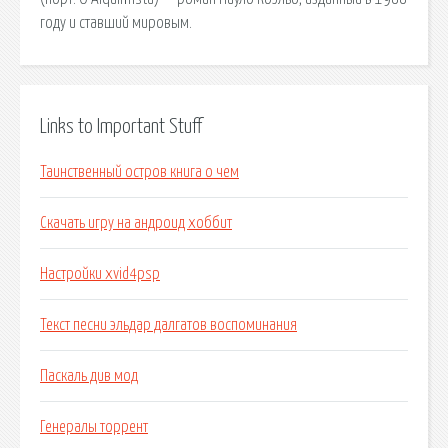
году и ставший мировым.
Links to Important Stuff
Таинственный остров книга о чем
Скачать игру на андроид хоббит
Настройки xvid4psp
Текст песни эльдар далгатов воспоминания
Паскаль див мод
Генералы торрент