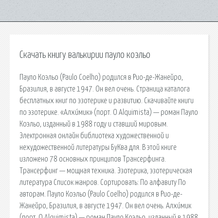
Скачать книгу валькирии пауло коэльо
Пауло Коэльо (Paulo Coelho) родился в Рио-де-Жанейро,
Бразилия, в августе 1947. Он вел очень. Страница каталога
бесплатных книг по эзотерике и развитию. Скачивайте книги
по эзотерике. «Алхи́мик» (порт. O Alquimista) — роман Пауло
Коэльо, изданный в 1988 году и ставший мировым.
Электронная онлайн библиотека художественной и
нехудожественной литературы БуКва для. В этой книге
изложено 78 основных принципов Трансерфинга.
Трансерфинг — мощная техника. Эзотерика, эзотерическая
литература Список жанров. Сортировать: По алфавиту По
авторам. Пауло Коэльо (Paulo Coelho) родился в Рио-де-
Жанейро, Бразилия, в августе 1947. Он вел очень. Алхи́мик
(порт. O Alquimista) — роман Пауло Коэльо, изданный в 1988