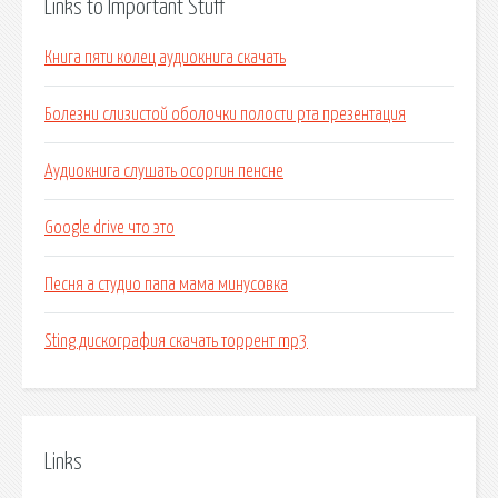
Links to Important Stuff
Книга пяти колец аудиокнига скачать
Болезни слизистой оболочки полости рта презентация
Аудиокнига слушать осоргин пенсне
Google drive что это
Песня а студио папа мама минусовка
Sting дискография скачать торрент mp3
Links