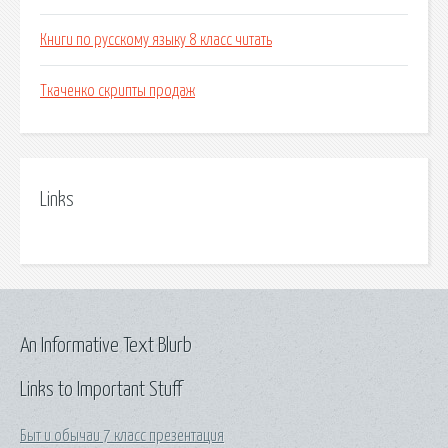
Книги по русскому языку 8 класс читать
Ткаченко скрипты продаж
Links
An Informative Text Blurb
Links to Important Stuff
Быт и обычаи 7 класс презентация