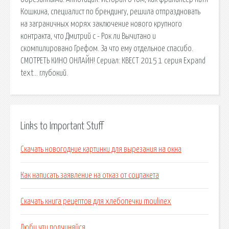
Кошкина, специалиcт по брендингу, решила отпраздновать
на заграничных морях заключение нового крупного
контракта, что Дмитрий c - Рок ли Вычитано и
скомпилировано Грефом. За что ему отдельное спасибо.
СМОТРЕТЬ КИНО ОНЛАЙН! Сериал: КВЕСТ 2015 1 серия Expand
text… глубокий.
Links to Important Stuff
Скачать новогодние картинки для вырезания на окна
Как написать заявление на отказ от соцпакета
Скачать книга рецептов для хлебопечки moulinex
Люби чти подчиняйся