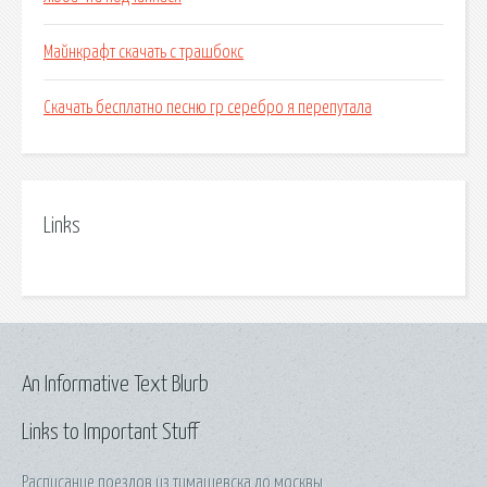
Майнкрафт скачать с трашбокс
Скачать бесплатно песню гр серебро я перепутала
Links
An Informative Text Blurb
Links to Important Stuff
Расписание поездов из тимашевска до москвы