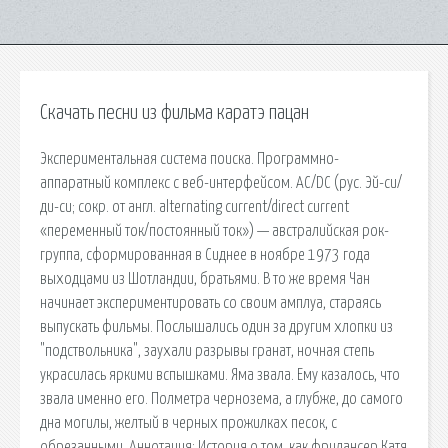
Скачать песни из фильма каратэ пацан
Экспериментальная система поиска. Программно-
аппаратный комплекс с веб-интерфейсом. AC/DC (рус. Эй-си/
ди-си; сокр. от англ. alternating current/direct current
«переменный ток/постоянный ток») — австралийская рок-
группа, сформированная в Сиднее в ноябре 1973 года
выходцами из Шотландии, братьями. В то же время Чан
начинает экспериментировать со своим амплуа, стараясь
выпускать фильмы. Послышались один за другим хлопки из
"подствольника", заухали разрывы гранат, ночная степь
украсилась яркими вспышками. Яма звала. Ему казалось, что
звала именно его. Полметра чернозема, а глубже, до самого
дна могилы, желтый в черных прожилках песок, с
обрезанными. Аннотация: История о том, как фрилансер Катя