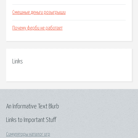
Смешные деньги розыгрыши
Почему ферби не работает
Links
An Informative Text Blurb
Links to Important Stuff
Симуляторы каталог игр