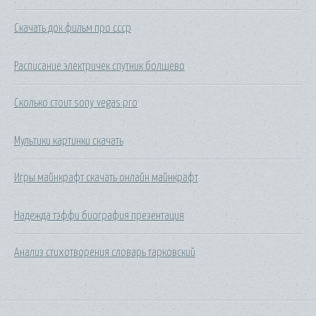
Скачать док фильм про ссср
Расписание электричек спутник болшево
Сколько стоит sony vegas pro
Мультики картинки скачать
Игры майнкрафт скачать онлайн майнкрафт
Надежда тэффи биография презентация
Анализ стихотворения словарь тарковский