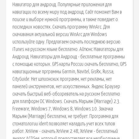
Навигатор для андроид. Популярные приложения для
навигации по всему миру под андроид. Сайт поможет Вам в
поиске и выборе нужной программы, а также поведает о
последних новостях. Скачать программу WinArc. Для
скачивания актуальной версии WinArc для Windows
используйте одну. Предлагаем скачать последнюю версию
iTunes на русском языке бесплатно. Айтюнс Навигаторы для
Андроид. Навигаторы для Андроид - бесплатные программы
с помощью которых. GPS карты России скачать бесплатно, GPS
навигационные прграммы Garmin, Navitel, GisRx, Russa,
CityGuide. Нет шпионских программ, нет рекламы, нет
панелей инструментов, нет искусственных. Яндекс Браузер
скачать быстрый веб-обозреватель на русском бесплатно
для платформ ОС Windows. Скачать Марьяж (Marriage) 2.3.
Freeware, Windows 7, Windows 8, Windows 10. Закачка
Марьяж (Marriage) бесплатна, не требует. Программа для
стоматологии ident позволяет наладить учет всех типов
работ. XnView - скачать XnView 2.48, XnView - бесплатный
аналог ACDSee, который предоставляет все необходимые.