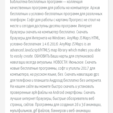
Библиотека бесплатных программ — коллекция
качественных программ для работы на компьютере. Архив
бесплатных и условно-бесплатных программ для различных
платформ. Софт для работы с картами Прогресс не стоит на
месте и сегодня доступны десятки программ. Интернет
браузеры скачать на компьютер бесплатно. Скачать
браузеры для Интернета на Windows. AnyMap JS Maps HTML,
условно-бесплатная: 14.6.2016: AnyMap JS Maps is an
advanced JavaScript/HTML5 map library which makes you able
to easily create. ОБНОВИТЬ Ваши карты для спутниковой
навигации всегда актуальны. НОВОСТИ. Июньское. Скачать
новые бесплатные программы, софт и утилиты 2017 для
компьютера, на русском языке, без. Скачать навигацию gps
для телефона и планшета Андроид бесплатно без интернета.
На нашем сайте вы можете быстро скачать и установить
проверенные apk файлы на Android смартфоны. Скачать
лучшие интернет браузеры, быстрые обозреватели веб
страниц, сайтов. Программы для создания 2d и 3d анимации,
мультфильмов, gif файлов, баннеров и веб-анимации.