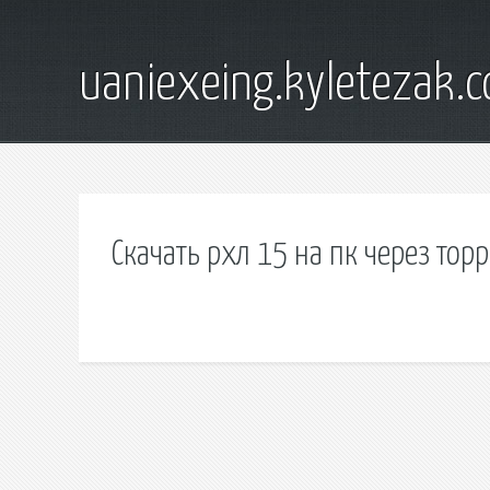
uaniexeing.kyletezak.
Скачать рхл 15 на пк через тор