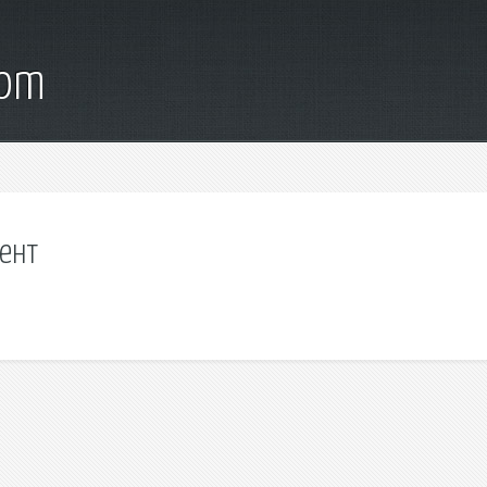
com
рент