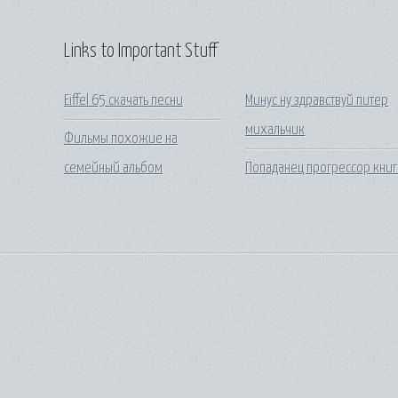
Links to Important Stuff
Eiffel 65 скачать песни
Минус ну здравствуй питер
михальчик
Фильмы похожие на
семейный альбом
Попаданец прогрессор кни