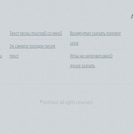
A
Текст песни поиграй со мной
Boogeyman скачать торрент
игра
Эх самара городок песня
ги
текст
Игры на интерактивной
доске скачать
© Untitled. All rights reserved.