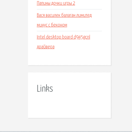
Папины дочки игры 2
Вася василек балаган лимитед
минус с беконом
Intel desktop board d945gcnl
драйвера
Links