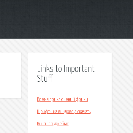
Links to Important
Stuff
Время приключений фрики
Шрифты на виндовс 7 скачать
Книги л э джеймс