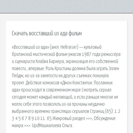
Скачать восставший из ада фильм
«Восставший из ада» (англ. Hellraiser) — культовый
британский мистический фильм ужасов 1987 года режиссёра
и сценариста Клайва Баркера, экранизация его собственной
повести , впервые. Роль Кристины должна была играть Эллен
Пейдж, но из-за занятости на других съемках покинула
проект. Действие комиксов «Джон Константин: Посланник
ада» происходит в современном мире Смотреть сериал
сегодня может каждый желающий, и если раньше многие не
могли себе этого позволить из-за причины неудачно
выбранного времени трансляции сериалов Страниц (65): 1 2
3 4 5 6 7 8 9 10 11. 65 Жанровый раздел >>>, Обсуждение
жанра >>>. UpdМашкалиева Ольга.