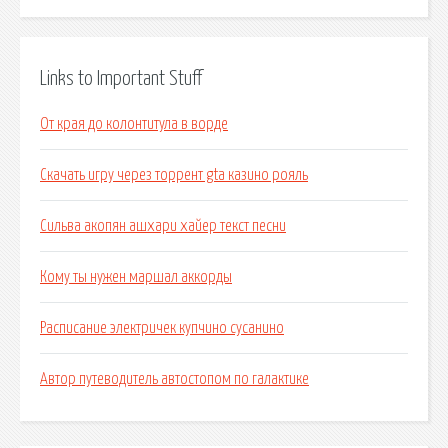
Links to Important Stuff
От края до колонтитула в ворде
Скачать игру через торрент gta казино рояль
Сильва акопян ашхари хайер текст песни
Кому ты нужен маршал аккорды
Расписание электричек купчино сусанино
Автор путеводитель автостопом по галактике