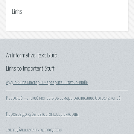
Links
An Informative Text Blurb
Links to Important Stuff
Аудиокнига мастер и маргарита читать онлайн
Иверский женский монастырь самара расписание богослужений
Паровоз до кубы автостопщица аккорды
Татсоцбанк казань руководство