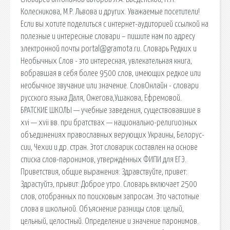
Колесникова, М.Р. Львова и других. Уважаемые посетители!
Если вы хотите поделиться с интернет-аудиторией ссылкой на
полезные и интересные словари – пишите нам по адресу
электронной почты portal@gramota.ru. Словарь Редких и
Необычных Слов - это интересная, увлекательная книга,
вобравшая в себя более 9500 слов, имеющих редкое или
необычное звучание или значение. СловОнлайн - словари
русского языка Даля, Ожегова,Ушакова, Ефремовой.
БРАТСКИЕ ШКОЛЫ — учебные заведения, существовав­шие в
xvi — xvii вв. при братствах — национально-религиоз­ных
объединениях православных верующих Украины, Белорус­
сии, Чехии и др. стран. Этот словарик составлен на основе
списка слов-паронимов, утверждённых ФИПИ для ЕГЭ.
Приветствия, общие выражения: Здравствуйте, привет:
Здрастуйтэ, прывит: Доброе утро. Словарь включает 2500
слов, отобранных по поисковым запросам. Это частотные
слова в школьной. Объяснение разницы слов: целый,
цельный, целостный. Определение и значение паронимов.