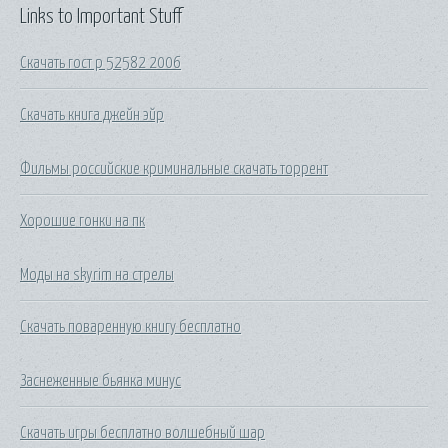
Links to Important Stuff
Скачать гост р 52582 2006
Скачать книга джейн эйр
Фильмы российские криминальные скачать торрент
Хорошие гонки на пк
Моды на skyrim на стрелы
Скачать поваренную книгу бесплатно
Заснеженные бьянка минус
Скачать игры бесплатно волшебный шар