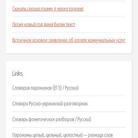
Скачать сериал гримм 4 через торрент
Песня новый год дима билан текст
Встречное исковое заявление об оплате коммунальных услуг
Links
Словарик паронимов (ЕГЭ) / Русский
Словари Русско-украинский разговорник.
Словарь фонетических разборов / Русский
Паронимы целый, цельный, целостный — разница слов.