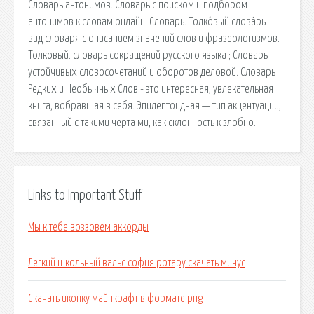
Словарь антонимов. Словарь с поиском и подбором
антонимов к словам онлайн. Словарь. Толко́вый слова́рь —
вид словаря с описанием значений слов и фразеологизмов.
Толковый. cловарь сокращений русского языка ; Словарь
устойчивых словосочетаний и оборотов деловой. Словарь
Редких и Необычных Слов - это интересная, увлекательная
книга, вобравшая в себя. Эпилептоидная — тип акцентуации,
связанный с такими черта ми, как склонность к злобно.
Links to Important Stuff
Мы к тебе воззовем аккорды
Легкий школьный вальс софия ротару скачать минус
Скачать иконку майнкрафт в формате png