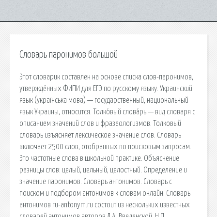
Словарь паронимов большой
Этот словарик составлен на основе списка слов-паронимов,
утверждённых ФИПИ для ЕГЭ по русскому языку. Украинский
язык (українська мова) — государственный, национальный
язык Украины, относится. Толко́вый слова́рь — вид словаря с
описанием значений слов и фразеологизмов. Толковый
словарь изъясняет лексическое значение слов. Словарь
включает 2500 слов, отобранных по поисковым запросам.
Это частотные слова в школьной практике. Объяснение
разницы слов: целый, цельный, целостный. Определение и
значение паронимов. Словарь антонимов. Словарь с
поиском и подбором антонимов к словам онлайн. Словарь
антонимов ru-antonym.ru состоит из нескольких известных
словарей антонимов авторов Л.А. Введенской, Н.П.