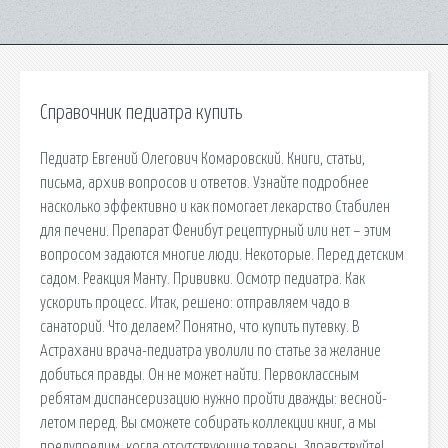
Справочник педиатра купить
Педиатр Евгений Олегович Комаровский. Книги, статьи,
письма, архив вопросов и ответов. Узнайте подробнее
насколько эффективно и как помогает лекарство Стабилен
для печени. Препарат Фенибут рецептурный или нет – этим
вопросом задаются многие люди. Некоторые. Перед детским
садом. Реакция Манту. Прививки. Осмотр педиатра. Как
ускорить процесс. Итак, решено: отправляем чадо в
санаторий. Что делаем? Понятно, что купить путевку. В
Астрахани врача-педиатра уволили по статье за желание
добиться правды. Он не может найти. Первоклассным
ребятам диспансеризацию нужно пройти дважды: весной-
летом перед. Вы сможете собирать коллекции книг, а мы
предупредим, когда отсутствующие товары. Здравствуйте!