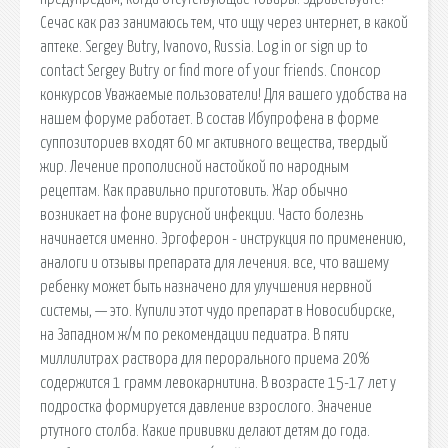
Сечас как раз занимаюсь тем, что ищу через интернет, в какой
аптеке. Sergey Butry, Ivanovo, Russia. Log in or sign up to
contact Sergey Butry or find more of your friends. Спонсор
конкурсов Уважаемые пользователи! Для вашего удобства на
нашем форуме работает. В состав Ибупрофена в форме
суппозиториев входят 60 мг активного вещества, твердый
жир. Лечение прополисной настойкой по народным
рецептам. Как правильно приготовить. Жар обычно
возникает на фоне вирусной инфекции. Часто болезнь
начинается именно. Эргоферон - инструкция по применению,
аналоги и отзывы препарата для лечения. все, что вашему
ребенку может быть назначено для улучшения нервной
системы, — это. Купили этот чудо препарат в Новосибирске,
на Западном ж/м по рекомендации педиатра. В пяти
миллилитрах раствора для перорального приема 20%
содержится 1 грамм левокарнитина. В возрасте 15-17 лет у
подростка формируется давление взрослого. Значение
ртутного столба. Какие прививки делают детям до года.