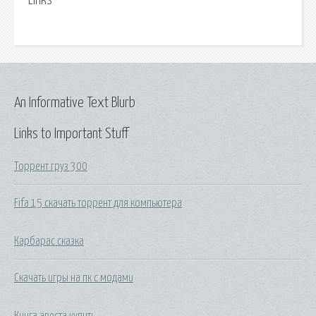
Links
An Informative Text Blurb
Links to Important Stuff
Торрент груз 300
Fifa 15 скачать торрент для компьютера
Карбарас сказка
Скачать игры на пк с модами
Книга авеста купить