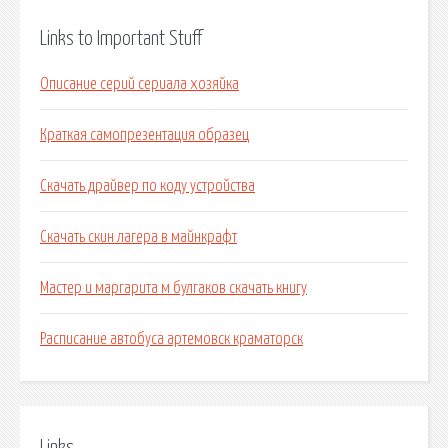
Links to Important Stuff
Описание серий сериала хозяйка
Краткая самопрезентация образец
Скачать драйвер по коду устройства
Скачать скин лагера в майнкрафт
Мастер и маргарита м булгаков скачать книгу
Расписание автобуса артемовск краматорск