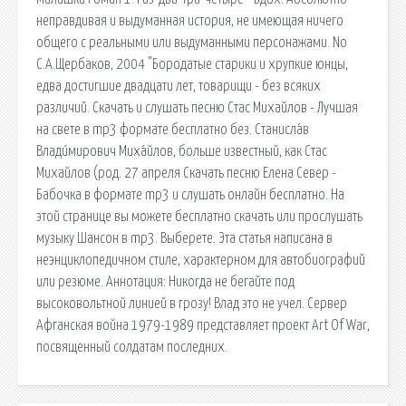
неправдивая и выдуманная история, не имеющая ничего
общего с реальными или выдуманными персонажами. No
С.А.Щербаков, 2004 "Бородатые старики и хрупкие юнцы,
едва достигшие двадцати лет, товарищи - без всяких
различий. Скачать и слушать песню Стас Михайлов - Лучшая
на свете в mp3 формате бесплатно без. Станисла́в
Влади́мирович Миха́йлов, больше известный, как Стас
Михайлов (род. 27 апреля Скачать песню Елена Север -
Бабочка в формате mp3 и слушать онлайн бесплатно. На
этой странице вы можете бесплатно скачать или прослушать
музыку Шансон в mp3. Выберете. Эта статья написана в
неэнциклопедичном стиле, характерном для автобиографий
или резюме. Аннотация: Никогда не бегайте под
высоковольтной линией в грозу! Влад это не учел. Сервер
Афганская война 1979-1989 представляет проект Art Of War,
посвященный солдатам последних.