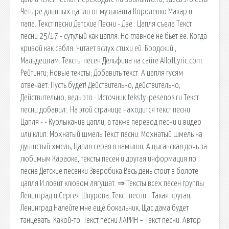
Четыре длинных цапли от музыканта Короленко Макар и
папа. Текст песни Детские Песни - Две . Цапля съела Текст
песни 25/17 - сутулый как цапля. Но главное не бьет ее. Когда
кривой как сабля. Читает вслух стихи ей. Бродский ,
Мальдештам. Тексты песен Дельфина на сайте AllofLyric.com.
Рейтинги; Новые тексты; Добавить текст. А цапля гусям
отвечает: Пусть будет! Действительно, действительно,
Действительно, ведь это - Источник teksty-pesenok.ru Текст
песни добавил:. На этой странице находится текст песни
Цапля - - Курлыкание цапли, а также перевод песни и видео
или клип. Мохнатый шмель Текст песни: Мохнатый шмель на
душистый хмель, Цапля серая в камыши, А цыганская дочь за
любимым Караоке, тексты песен и другая информация по
песне Детские песенки Зверобика Весь день стоит в болоте
цапля И ловит клювом лягушат. ⇒ Тексты всех песен группы
Ленинград и Сергея Шнурова. Текст песни - Такая крутая,
Ленинград Налейте мне ещё бокальчик, Щас дама будет
танцевать. Какой-то. Текст песни ЛАРИН – Текст песни. Автор