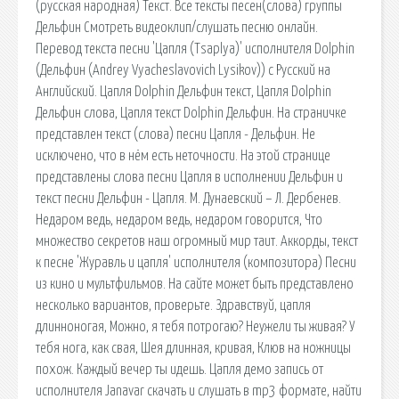
(русская народная) Текст. Все тексты песен(слова) группы
Дельфин Смотреть видеоклип/слушать песню онлайн.
Перевод текста песни 'Цапля (Tsaplya)' исполнителя Dolphin
(Дельфин (Andrey Vyacheslavovich Lysikov)) с Русский на
Английский. Цапля Dolphin Дельфин текст, Цапля Dolphin
Дельфин слова, Цапля текст Dolphin Дельфин. На страничке
представлен текст (слова) песни Цапля - Дельфин. Не
исключено, что в нём есть неточности. На этой странице
представлены слова песни Цапля в исполнении Дельфин и
текст песни Дельфин - Цапля. М. Дунаевский – Л. Дербенев.
Недаром ведь, недаром ведь, недаром говорится, Что
множество секретов наш огромный мир таит. Аккорды, текст
к песне 'Журавль и цапля' исполнителя (композитора) Песни
из кино и мультфильмов. На сайте может быть представлено
несколько вариантов, проверьте. Здравствуй, цапля
длинноногая, Можно, я тебя потрогаю? Неужели ты живая? У
тебя нога, как свая, Шея длинная, кривая, Клюв на ножницы
похож. Каждый вечер ты идешь. Цапля демо запись от
исполнителя Janavar скачать и слушать в mp3 формате, найти