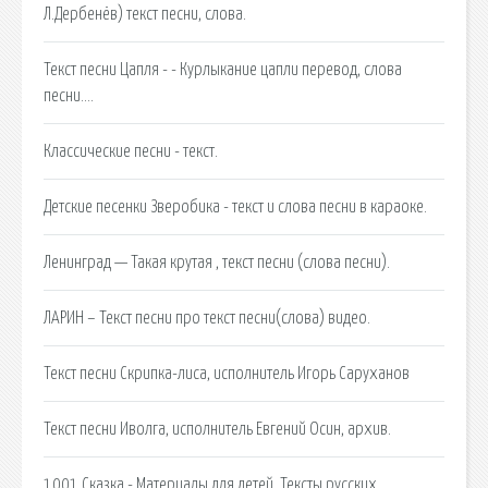
Л.Дербенёв) текст песни, слова.
Текст песни Цапля - - Курлыкание цапли перевод, слова
песни….
Классические песни - текст.
Детские песенки Зверобика - текст и слова песни в караоке.
Ленинград — Такая крутая , текст песни (слова песни).
ЛАРИН – Текст песни про текст песни(слова) видео.
Текст песни Скрипка-лиса, исполнитель Игорь Саруханов
Текст песни Иволга, исполнитель Евгений Осин, архив.
1001 Сказка - Материалы для детей. Тексты русских