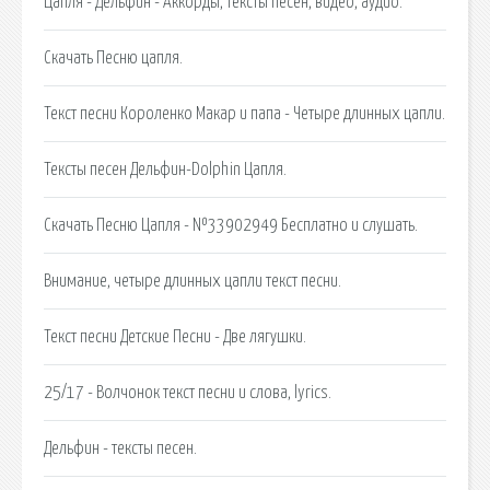
Цапля - Дельфин - Аккорды, тексты песен, видео, аудио.
Скачать Песню цапля.
Текст песни Короленко Макар и папа - Четыре длинных цапли.
Тексты песен Дельфин-Dolphin Цапля.
Скачать Песню Цапля - №33902949 Бесплатно и слушать.
Внимание, четыре длинных цапли текст песни.
Текст песни Детские Песни - Две лягушки.
25/17 - Волчонок текст песни и слова, lyrics.
Дельфин - тексты песен.