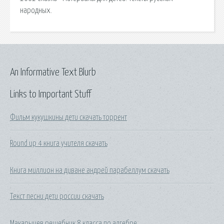
народных.
An Informative Text Blurb
Links to Important Stuff
Фильм кукушкины дети скачать торрент
Round up 4 книга учителя скачать
Книга миллион на диване андрей парабеллум скачать
Текст песни дети россии скачать
Макарычев решебник 8 класса по алгебре