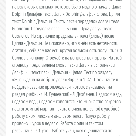
на роликовых коньках, которое было модно в начале Цапля
Dolphin Дельфин текст, Цапля Dolphin Дельфин слова, Цапля
текст Dolphin Дельфин. Тексты песен переделок для учителя
Биологии. Переделка песенки Винни - Пуха для учителю
биологии. На страничке представлен текст (слова) песни
Цапля - Дельфин. Не исключено, что в нём есть неточности.
Агатятки, сейчас у вас есть крутая возможность получить 100
баллов в копилку! Отвечайте на вопросы викторины. На этой
странице представлены слова песни Цапля в исполнении
Дельфин и текст песни Дельфин - Цапля. Тест по разделу
«Жизнь дана на добрые дела» Вариант 1. А1. Прочитайте и
найдите название произведения, которое указывает на
раздел учебника. М. Дунаевский - Л. Дербенев. Недаром ведь,
недаром ведь, недаром говорится, Что множество секретов
наш огромный мир таит. Считаю очень полезной и удобной
работу с комплексным анализом текста. Такую работу
провожу 1 урок в неделю. Работа с одним текстом
рассчитана на 1 урок. Работа учащихся оценивается по