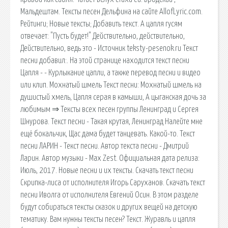
Мальдештам. Тексты песен Дельфина на сайте AllofLyric.com.
Рейтинги; Новые тексты; Добавить текст. А цапля гусям
отвечает: "Пусть будет!" Действительно, действительно,
Действительно, ведь это - Источник teksty-pesenok.ru Текст
песни добавил:. На этой странице находится текст песни
Цапля - - Курлыкание цапли, а также перевод песни и видео
или клип. Мохнатый шмель Текст песни: Мохнатый шмель на
душистый хмель, Цапля серая в камыши, А цыганская дочь за
любимым ⇒ Тексты всех песен группы Ленинград и Сергея
Шнурова. Текст песни - Такая крутая, Ленинград Налейте мне
ещё бокальчик, Щас дама будет танцевать. Какой-то. Текст
песни ЛАРИН - Текст песни. Автор текста песни - Дмитрий
Ларин. Автор музыки - Max Zest. Официальная дата релиза:
Июль, 2017. Новые песни и их тексты. Скачать текст песни
Скрипка-лиса от исполнителя Игорь Саруханов. Скачать текст
песни Иволга от исполнителя Евгений Осин. В этом разделе
будут собираться тексты сказок и других вещей на детскую
тематику. Вам нужны тексты песен? Текст. Журавль и цапля