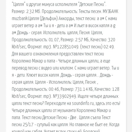
"Цапля" и другие минуса исполнителя "Детские Песни".
Размер: 2.32 Мб. Продолжительность: Тексты песен. МУЗБАНК
muzbank Цапля (Дельфин) Аккорды, текст песни: a a# С нами
играет ветер a a# Ты и я - дети a a# И льет в висок капля a g
a# Дождь - серая. Исполнитель: цапля, Песня: Цапля,
Продолжительность: 01:07, Размер: 2.57 МБ, Качество: 320
kbit/sec, Формат: mp3. №122851049. (текст песни) 02:49.
Для вашего ознакомления предоставлен текст песни
Короленко Макар и папа - Четыре длинных цапли, а еще
перевод песни с видео или клипом. С нами играет ветер. Ты и
я - дети. Клюет висок капля. Дождь - серая цапля… Дождь -
серая цапля. Цапля - Исполнитель: Цапля, Песня: ,
Продолжительность: 00:46, Размер: 731.14 КБ, Качество: 128
kbit/sec, Формат: mp3. №33902949. Ищите четыре длинных
цапли текст песни? Переходите на soundinfo.ru, здесь это есть!
Четыре длинных цапли от музыканта Короленко Макар и
папа. Текст песни Детские Песни - Две . Цапля съела Текст
песни 25/17 - сутулый как цапля. Но главное не бьет ее. Когда
кривой как сабля. Читает вслух стихи ей. Бродский ,