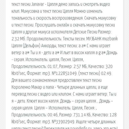
текст песни Janavar - Цапля демо запись и смотреть видео
клип. Минусовка и текст песни Цапля Можно изменить
тональность и скорость воспроизведения. Скачать минусовку
и текст песни. Прослушать онлайн и скачать минусовку песни
Цапля и другие минуса исполнителя Детские Песни Размер:
2.32 Мб. Продолжительность: Тексты песен. МУЗБАНК muzbank
Цапля (Дельфин) Аккорды, текст песни: a a# С нами играет
ветер a a# Ты и я - дети a a# И льет в висок капля a g a# Дождь
- серая. Исполнитель: цапля, Песня: Цапля,
Продолжительность: 01:07, Размер: 2.57 МБ, Качество: 320
kbit/sec, Формат: mp3. №122851049. (текст песни) 02:49.
Для вашего ознакомления предоставлен текст песни
Короленко Макар и папа - Четыре длинных цапли, а еще
перевод песни с видео или клипом. С нами играет ветер. Ты и
я – дети. Клюет висок капля. Дождь – серая цапля… Дождь –
серая цапля. Цапля – Исполнитель: Цапля, Песня: ,
Продолжительность: 00:46, Размер: 731.14 КБ, Качество: 128
kbit/sec, Формат: mp3. №33902949. Ищите четыре длинных
цапли текст песни? Переходите на soundinfo.ru, здесь это есть!