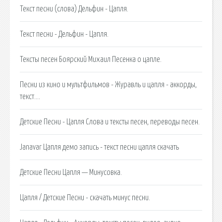
Текст песни (слова) Дельфин - Цапля.
Текст песни - Дельфин - Цапля.
Тексты песен Боярский Михаил Песенка о цапле.
Песни из кино и мультфильмов - Журавль и цапля - аккорды,
текст….
Детские Песни - Цапля Слова и тексты песен, переводы песен.
Janavar Цапля демо запись - текст песни цапля скачать
Детские Песни Цапля — Минусовка.
Цапля / Детские Песни - скачать минус песни.