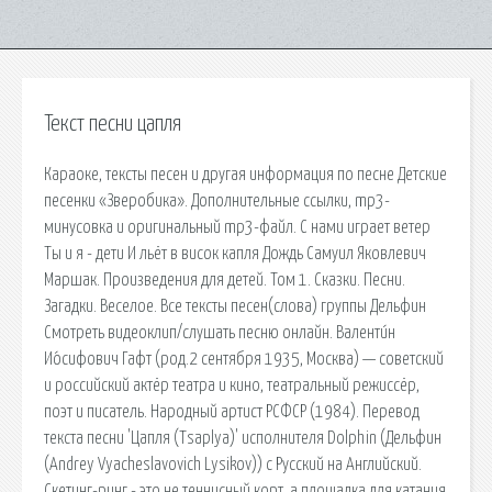
Текст песни цапля
Караоке, тексты песен и другая информация по песне Детские
песенки «Зверобика». Дополнительные ссылки, mp3-
минусовка и оригинальный mp3-файл. С нами играет ветер
Ты и я - дети И льёт в висок капля Дождь Самуил Яковлевич
Маршак. Произведения для детей. Том 1. Сказки. Песни.
Загадки. Веселое. Все тексты песен(слова) группы Дельфин
Смотреть видеоклип/слушать песню онлайн. Валенти́н
Ио́сифович Гафт (род.2 сентября 1935, Москва) — советский
и российский актёр театра и кино, театральный режиссёр,
поэт и писатель. Народный артист РСФСР (1984). Перевод
текста песни 'Цапля (Tsaplya)' исполнителя Dolphin (Дельфин
(Andrey Vyacheslavovich Lysikov)) с Русский на Английский.
Скетинг-ринг - это не теннисный корт, а площадка для катания