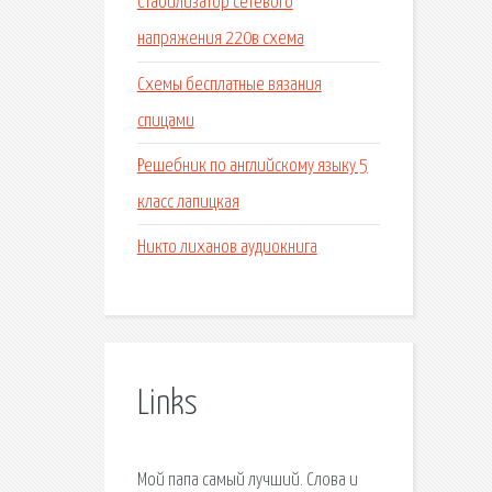
Стабилизатор сетевого
напряжения 220в схема
Схемы бесплатные вязания
спицами
Решебник по английскому языку 5
класс лапицкая
Никто лиханов аудиокнига
Links
Мой папа самый лучший. Слова и