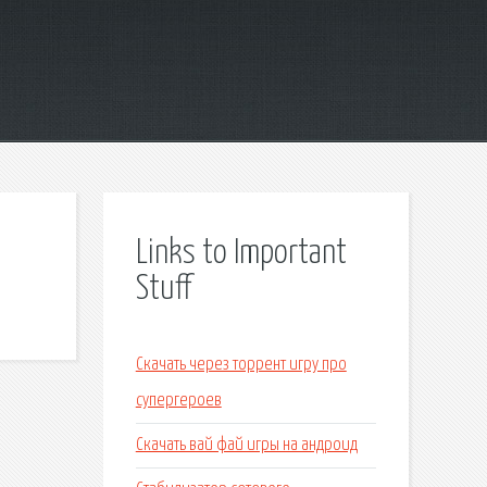
Links to Important
Stuff
Скачать через торрент игру про
супергероев
Скачать вай фай игры на андроид