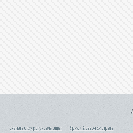
A
Скачать игру рапунцель ищет
Ярмак 2 сезон смотреть