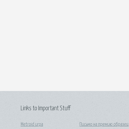
Links to Important Stuff
Metroid игра
Письмо на премию образец