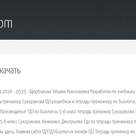
com
качать
.2016 - 20:35 - Щербинина Татьяна Николаевна Разработан по учебнику
адь тренажер Сухорукова ГДЗ решебник к тетради-тренажеру по биологии
 Просвещение. ГДЗ по биологии 5-6 класс тетрадь тренажер Сухорукова 
5-6 класс Сухорукова, Кучменко, Дмитриева. Гдз по тетради-тренажеру 
 Вы здесь: Главная сайта ГДЗ ГДЗ Биология онлайн ГДЗ Тетрадь-тренажер по