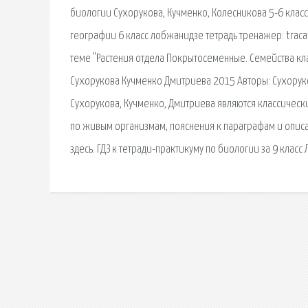
биологии Сухорукова, Кучменко, Колесникова 5-6 класс. 
географии 6 класс лобжанидзе тетрадь тренажер: traca
теме "Растения отдела Покрытосеменные. Семейства кла
Сухорукова Кучменко Дмитриева 2015 Авторы: Сухорукова 
Сухорукова, Кучменко, Дмитриева являются классическ
по живым организмам, пояснения к параграфам и описан
здесь. ГДЗ к тетради-практикуму по биологии за 9 класс 