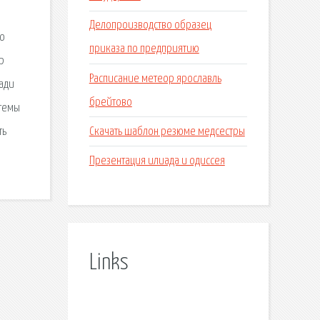
Делопроизводство образец
по
приказа по предприятию
р
Расписание метеор ярославль
ради
брейтово
 темы
Скачать шаблон резюме медсестры
ть
Презентация илиада и одиссея
Links