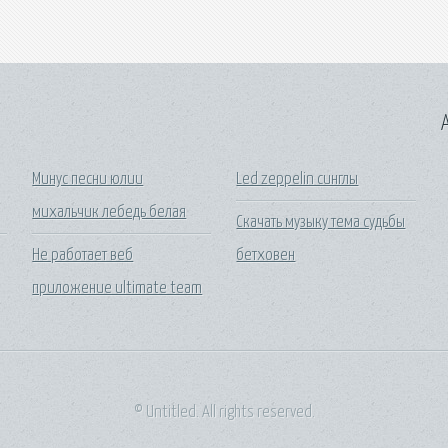
A
Минус песни юлии
Led zeppelin синглы
михальчик лебедь белая
Скачать музыку тема судьбы
Не работает веб
бетховен
приложение ultimate team
© Untitled. All rights reserved.