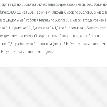
sign in. гдз по биологии 6 класс тетрадь-тренажер 2 часть. решебник по
furex1980: 11 Мая 2015: документ: Открытый урок по биологии 6 класс 
сса Двудольные". Рабочая тетрадь по Биологии 6 класс Тетрадь-тренаже
Л.Н., Кучменко B.C., Дмитриева Е.А. ГДЗ по биологии за 5-6 класс к тет
им тренажером, который подходит к учебнику по предмету. Осваивайте
ие. ГДЗ к учебнику по биологии за 9 класс Л.Н. Сухорукова можно скача
Л.Н. Сухорукова можно скачать здесь.