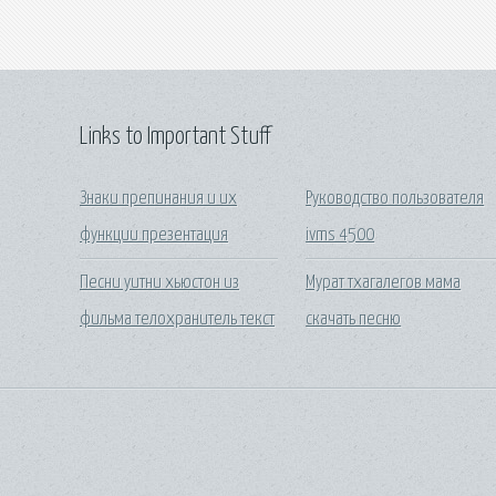
Links to Important Stuff
Знаки препинания и их
Руководство пользователя
функции презентация
ivms 4500
Песни уитни хьюстон из
Мурат тхагалегов мама
фильма телохранитель текст
скачать песню