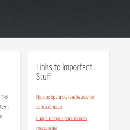
Links to Important
Stuff
 5-6
Мультик братц скачать бесплатно
Здесь
через торрент
по
Пикуль история российского
государства