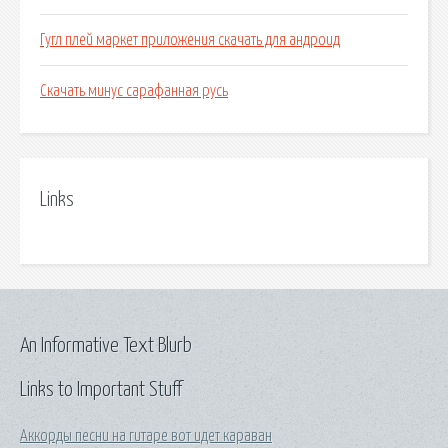
Гугл плей маркет приложения скачать для андроид
Скачать минус сарафанная русь
Links
An Informative Text Blurb
Links to Important Stuff
Аккорды песни на гитаре вот идет караван