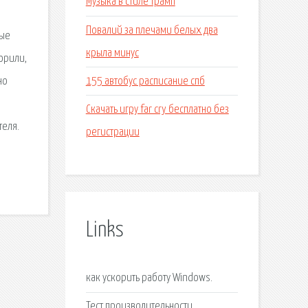
Музыка в стиле трамп
Повалий за плечами белых два
ные
крыла минус
орили,
155 автобус расписание спб
но
Скачать игру far cry бесплатно без
теля.
регистрации
Links
как ускорить работу Windows.
Тест производительности.