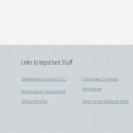
Links to Important Stuff
Заявление на апгрейд 1с
Супернянь 2 скачать
торрентом
Купить книгу заклинаний
гарри поттера
Текст песни убежим slimz