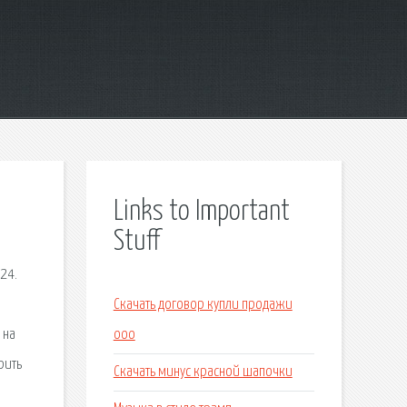
Links to Important
Stuff
24.
Скачать договор купли продажи
 на
ооо
рить
Скачать минус красной шапочки