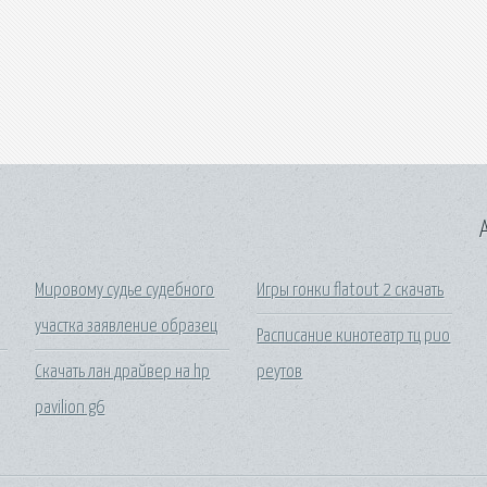
A
Мировому судье судебного
Игры гонки flatout 2 скачать
участка заявление образец
Расписание кинотеатр тц рио
Скачать лан драйвер на hp
реутов
pavilion g6