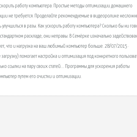
к ускорить работу компьютера. Простые методы оптимизации домашнего
ции не требуется. Проделайте рекомендуемые в видеоролике неслож
 улучшиться в разы. Как ускорить работу компьютера? Сколько бы ни гов
 стандартном раскладе, они неправы. В Семёрке изначально задействова
дует, что и нагрузка на ваш любимый компьютер больше. 28/07/2015 ·
 загрузку) помогает настройка и оптимизация под конкретного пользова
лько ссылки на пару своих статей…. Программы для ускорения работы
мпьютер путем его очистки и оптимизации.