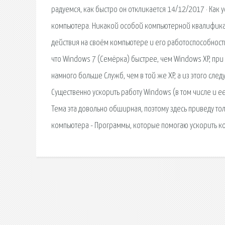
радуемся, как быстро он откликается 14/12/2017 · Ка
компьютера. Никакой особой компьютерной квалифика
действия на своём компьютере и его работоспособность
что Windows 7 (Семёрка) быстрее, чем Windows XP, при
намного больше Служб, чем в той же XP, а из этого сле
Существенно ускорить работу Windows (в том числе и ее
Тема эта довольно обширная, поэтому здесь приведу то
компьютера - Программы, которые помогаю ускорить ко