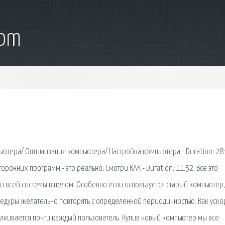
com
ьютера/ Оптимизация компьютера/ Настройка компьютера - Duration: 28:
оронних программ - это реально. Смотри КАК - Duration: 11:52. Все это
 и всей системы в целом. Особенно если используется старый компьютер,
цедуры желательно повторять с определенной периодичностью. Как уско
алкивается почти каждый пользователь. Купив новый компьютер мы все