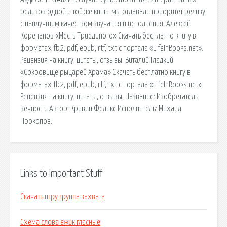
релизов одной и той же книги мы отдавали приоритет релизу
с наилучшим качеством звучания и исполнения. Алексей
Корепанов «Месть Триединого» Скачать бесплатно книгу в
форматах fb2, pdf, epub, rtf, txt с портала «LifeInBooks.net».
Рецензия на книгу, цитаты, отзывы. Виталий Гладкий
«Сокровище рыцарей Храма» Скачать бесплатно книгу в
форматах fb2, pdf, epub, rtf, txt с портала «LifeInBooks.net».
Рецензия на книгу, цитаты, отзывы. Название: Изобретатель
вечности Автор: Кривин Феликс Исполнитель: Михаил
Прокопов.
Links to Important Stuff
Скачать игру группа захвата
Схема слова ежик гласные