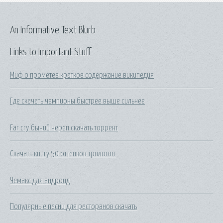
An Informative Text Blurb
Links to Important Stuff
Миф о прометее краткое содержание википедия
Где скачать чемпионы быстрее выше сильнее
Far cry бычий череп скачать торрент
Скачать книгу 50 оттенков трилогия
Чемакс для андроид
Популярные песни для ресторанов скачать