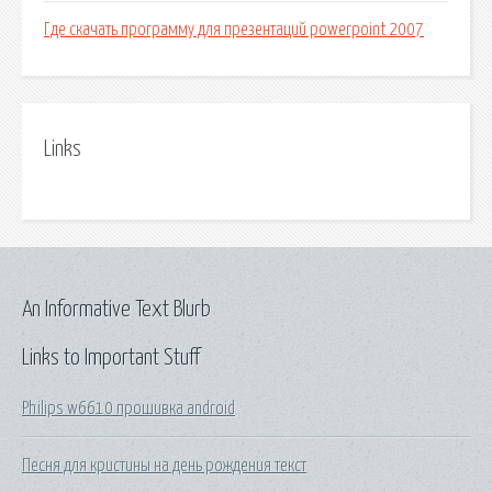
Где скачать программу для презентаций powerpoint 2007
Links
An Informative Text Blurb
Links to Important Stuff
Philips w6610 прошивка android
Песня для кристины на день рождения текст